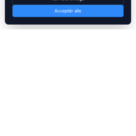
Acceptér alle
Headsets.nu ApS
Med over 20 års erfaring inden for professionelle
kommunikations- & special løsninger til B2B er vi en af de
største leverandører på markedet
Hovedkontor
Gammel Klausdalsbrovej 493, 2730 Herlev
+45 70 27 80 27
kontakt@headsets.nu
Salgsafdeling
Strevelinsvej 20, 7000 Fredericia
+45 70 27 80 27
salg@headsets.nu