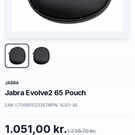
JABRA
Jabra Evolve2 65 Pouch
EAN:
5706991023367
MPN:
14301-48
1.051,00 kr.
1.236,70 kr.