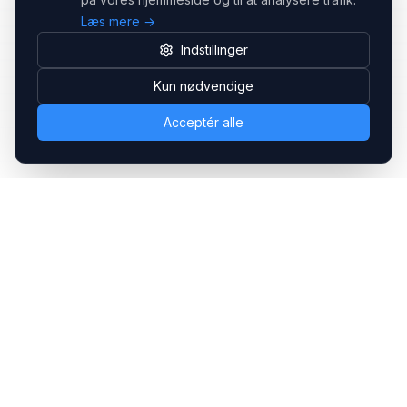
Læs mere →
Indstillinger
Kun nødvendige
Acceptér alle
Headsets.nu ApS
Med over 20 års erfaring inden for professionelle
kommunikations- & special løsninger til B2B er vi en af de
største leverandører på markedet
Hovedkontor
Gammel Klausdalsbrovej 493, 2730 Herlev
+45 70 27 80 27
kontakt@headsets.nu