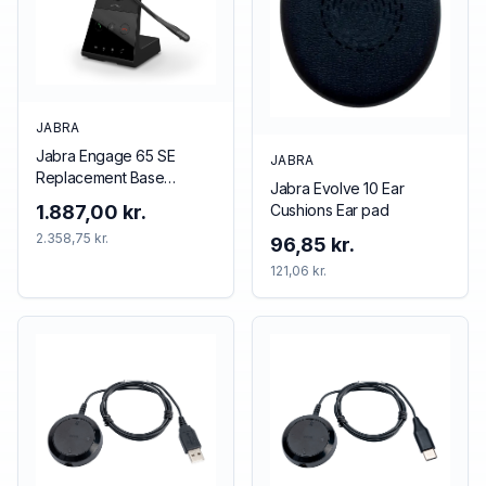
JABRA
Jabra Engage 65 SE
JABRA
Replacement Base
Jabra Evolve 10 Ear
(Mono/Stereo), EMEA
Cushions Ear pad
1.887,00 kr.
2.358,75 kr.
96,85 kr.
121,06 kr.