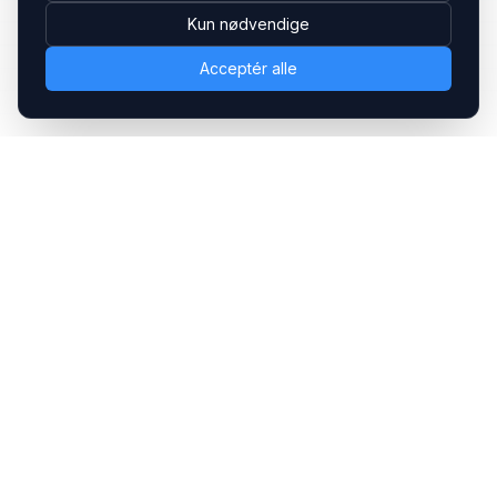
Kun nødvendige
Acceptér alle
Headsets.nu ApS
Med over 20 års erfaring inden for professionelle
kommunikations- & special løsninger til B2B er vi en af de
største leverandører på markedet
Hovedkontor
Gammel Klausdalsbrovej 493, 2730 Herlev
+45 70 27 80 27
kontakt@headsets.nu
Salgsafdeling
Strevelinsvej 20, 7000 Fredericia
+45 70 27 80 27