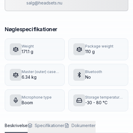
salg@headsets.nu
Nøglespecifikationer
Weight
Package weight
171.1 g
110 g
Master (outer) case gross weight
Bluetooth
6.34 kg
No
Microphone type
Storage temperature (T-T)
Boom
-30 - 80 °C
Beskrivelse
Specifikationer
Dokumenter