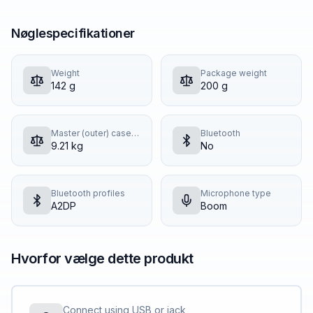
Nøglespecifikationer
Weight
Package weight
142 g
200 g
Master (outer) case gross weight
Bluetooth
9.21 kg
No
Bluetooth profiles
Microphone type
A2DP
Boom
Hvorfor vælge dette produkt
Connect using USB or jack