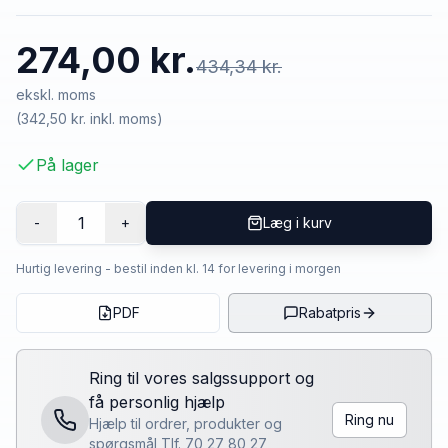
274,00 kr.
434,34 kr.
ekskl. moms
(
342,50 kr.
inkl. moms)
På lager
1
-
+
Læg i kurv
Hurtig levering - bestil inden kl. 14 for levering i morgen
PDF
Rabatpris
Ring til vores salgssupport og
få personlig hjælp
Ring nu
Hjælp til ordrer, produkter og
spørgsmål Tlf. 70 27 80 27