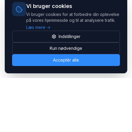
Vi bruger cookies
Vi bruger cookies for at forbedre din oplevelse
på vores hjemmeside og til at analysere trafik.
Læs mere →
Indstillinger
Kun nødvendige
Acceptér alle
Headsets.nu ApS
Med over 20 års erfaring inden for professionelle
kommunikations- & special løsninger til B2B er vi en af de
største leverandører på markedet
Hovedkontor