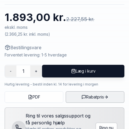
1.893,00 kr.
2.227,55 kr.
ekskl. moms
(
2.366,25 kr.
inkl. moms)
Bestillingsvare
Forventet levering: 1-5 hverdage
1
-
+
Læg i kurv
Hurtig levering - bestil inden kl. 14 for levering i morgen
PDF
Rabatpris
Ring til vores salgssupport og
få personlig hjælp
Ring nu
Hjælp til ordrer, produkter og