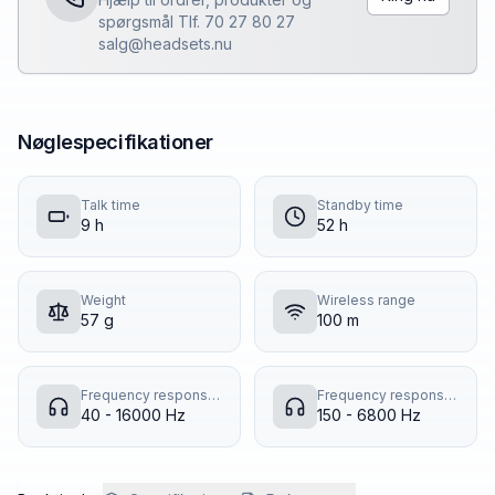
spørgsmål Tlf. 70 27 80 27
salg@headsets.nu
Nøglespecifikationer
Talk time
Standby time
9 h
52 h
Weight
Wireless range
57 g
100 m
Frequency response (music mode)
Frequency response (talk mode)
40 - 16000 Hz
150 - 6800 Hz