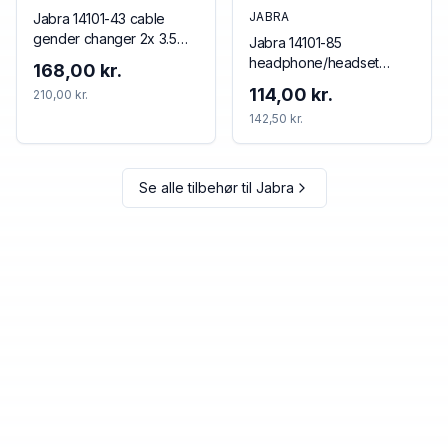
JABRA
Jabra 14101-43 cable
gender changer 2x 3.5
Jabra 14101-85
mm 3.5 mm Black
headphone/headset
168,00 kr.
accessory Cushion/ring
114,00 kr.
210,00 kr.
set
142,50 kr.
Se alle tilbehør til
Jabra