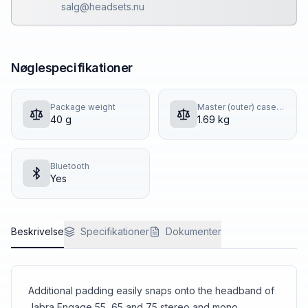
salg@headsets.nu
Nøglespecifikationer
Package weight
Master (outer) case gross weight
40 g
1.69 kg
Bluetooth
Yes
Beskrivelse
Specifikationer
Dokumenter
Additional padding easily snaps onto the headband of
Jabra Engage 55, 65 and 75 stereo and mono