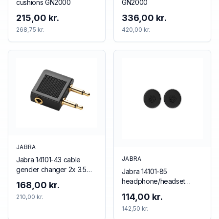
cushions GN2000
GN2000
215,00 kr.
336,00 kr.
268,75 kr.
420,00 kr.
JABRA
JABRA
Jabra 14101-43 cable
gender changer 2x 3.5
Jabra 14101-85
mm 3.5 mm Black
headphone/headset
168,00 kr.
accessory Cushion/ring
114,00 kr.
210,00 kr.
set
142,50 kr.