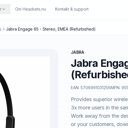
r
Om Headsets.nu
Kontakt & support
s
Jabra Engage 65 - Stereo, EMEA (Refurbished)
JABRA
Jabra Engag
(Refurbishe
EAN:
5706991031256
MPN:
955
Provides superior wirele
3x more users in the sam
Work away from the desk 
or your customers, dow