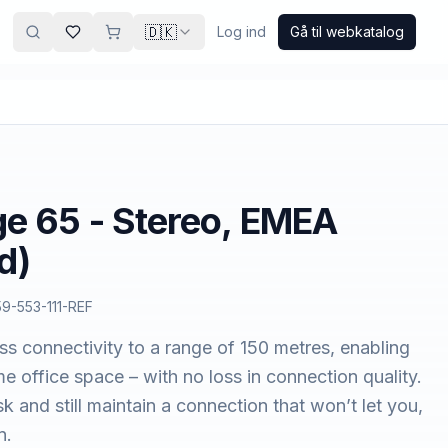
🇩🇰
Log ind
Gå til webkatalog
e 65 - Stereo, EMEA
d)
9-553-111-REF
ss connectivity to a range of 150 metres, enabling
e office space – with no loss in connection quality.
and still maintain a connection that won’t let you,
n.