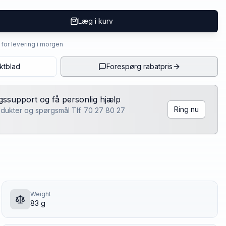
Læg i kurv
4 for levering i morgen
ktblad
Forespørg rabatpris
lgssupport og få personlig hjælp
Ring nu
rodukter og spørgsmål Tlf. 70 27 80 27
Weight
83 g