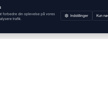
s
at forbedre din oplevelse på vores
Indstillinger
Kun nø
alysere trafik.
Hvorfor Headsets.nu
Support
Bæredygtighed & refurb
>> Gå til legacy webshop
(eshop.headsets.nu)
Logistik & driftssikkerhed
Opret RMA/Supportsag
Det offentlige
Stabil drift