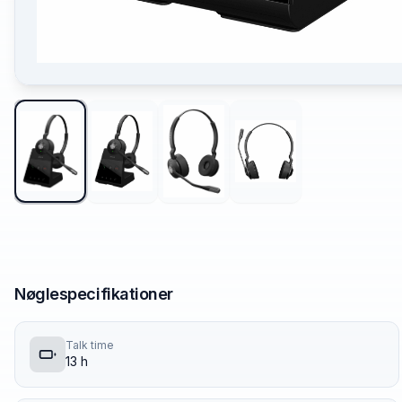
Nøglespecifikationer
Talk time
13 h