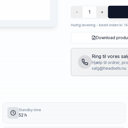
1
-
+
Hurtig levering - bestil inden kl. 1
Download produ
Ring til vores sa
Hjælp til ordrer, p
salg@headsets.nu
Standby time
52 h