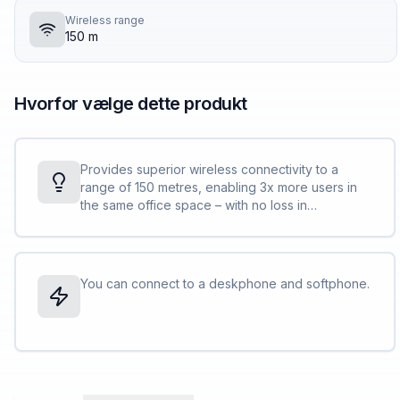
Wireless range
150 m
Hvorfor vælge dette produkt
Provides superior wireless connectivity to a
range of 150 metres, enabling 3x more users in
the same office space – with no loss in
connection quality. Work away from the desk and
still maintain a connection that won’t let you, or
your customers, down.
You can connect to a deskphone and softphone.