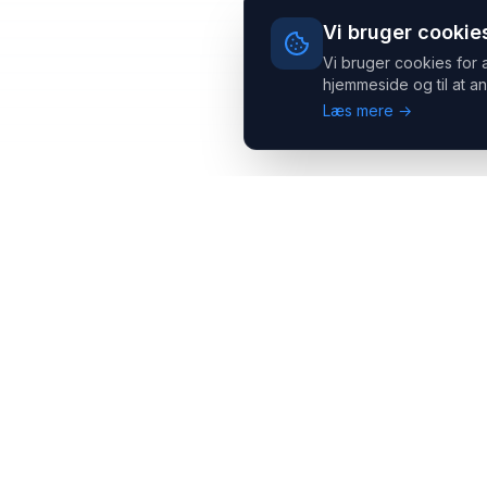
Vi bruger cookie
Vi bruger cookies for 
hjemmeside og til at an
Læs mere →
Headsets.nu ApS
Med over 20 års erfaring inden for professionelle
kommunikations- & special løsninger til B2B er vi en af de
største leverandører på markedet
Hovedkontor
Salgsafdeling
Gammel Klausdalsbrovej 493,
Strevelinsvej 20, 7000
2730 Herlev
Fredericia
+45 70 27 80 27
+45 70 27 80 27
kontakt@headsets.nu
salg@headsets.nu