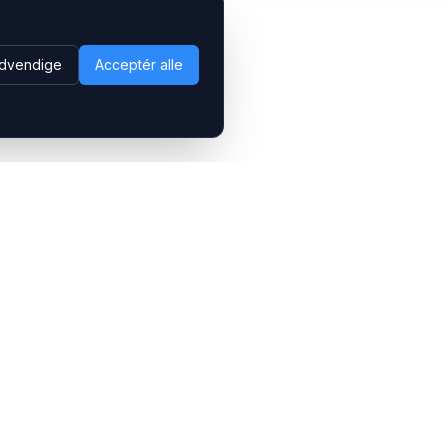
dvendige
Acceptér alle
Følg os
LinkedIn