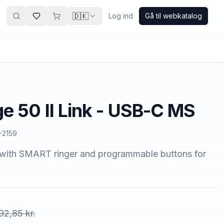
🇩🇰
Log ind
Gå til webkatalog
e 50 II Link - USB-C MS
-2159
t with SMART ringer and programmable buttons for
92,85 kr.