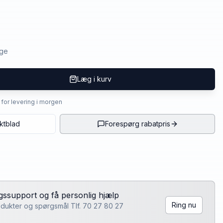
age
Læg i kurv
4 for levering i morgen
ktblad
Forespørg rabatpris
lgssupport og få personlig hjælp
Ring nu
rodukter og spørgsmål Tlf. 70 27 80 27