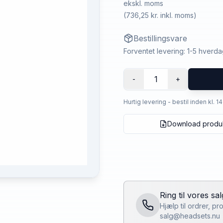
ekskl. moms
(
736,25 kr.
inkl. moms)
Bestillingsvare
Forventet levering: 1-5 hverd
1
-
+
Hurtig levering - bestil inden kl. 1
Download produ
Ring til vores sa
Hjælp til ordrer, p
salg@headsets.nu