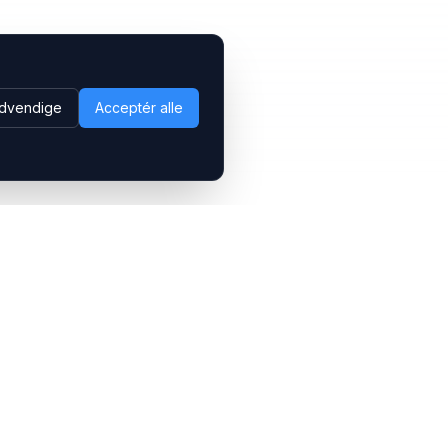
dvendige
Acceptér alle
Følg os
LinkedIn