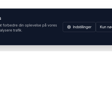
s
at forbedre din oplevelse på vores
Indstillinger
Kun nø
alysere trafik.
Hvorfor Headsets.nu
Support
Bæredygtighed & refurb
>> Gå til legacy webshop
(eshop.headsets.nu)
Logistik & driftssikkerhed
Opret RMA/Supportsag
Det offentlige
Stabil drift