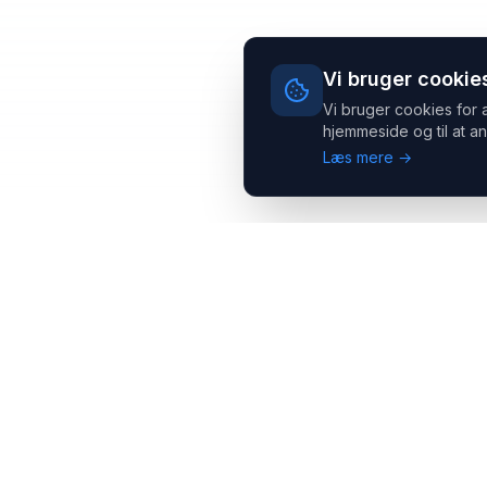
Vi bruger cookie
Vi bruger cookies for 
hjemmeside og til at an
Læs mere →
Headsets.nu ApS
Med over 20 års erfaring inden for professionelle
kommunikations- & special løsninger til B2B er vi en af de
største leverandører på markedet
Hovedkontor
Salgsafdeling
Gammel Klausdalsbrovej 493,
Strevelinsvej 20, 7000
2730 Herlev
Fredericia