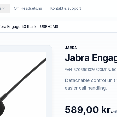
r
Om Headsets.nu
Kontakt & support
bra Engage 50 II Link - USB-C MS
JABRA
Jabra Engag
EAN:
5706991026320
MPN:
50
Detachable control uni
easier call handling.
589,00 kr.
6