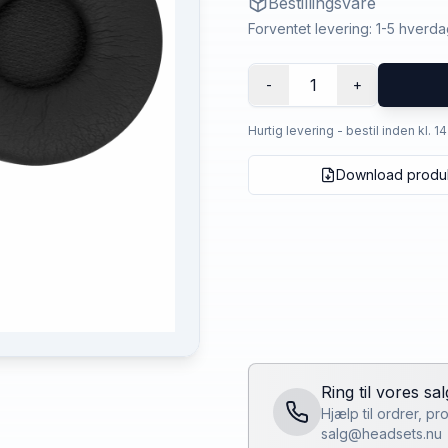
Bestillingsvare
Forventet levering: 1-5 hverd
1
-
+
Hurtig levering - bestil inden kl. 1
Download produ
Ring til vores sa
Hjælp til ordrer, p
salg@headsets.nu