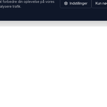
at forbedre din oplevelse på vores
Indstillinger
Kun nø
alysere trafik.
Hvorfor Headsets.nu
Support
Bæredygtighed & refurb
>> Gå til legacy webshop
(eshop.headsets.nu)
Logistik & driftssikkerhed
Opret RMA/Supportsag
Det offentlige
Stabil drift