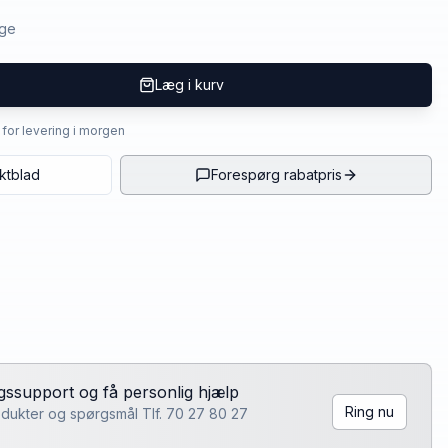
age
Læg i kurv
4 for levering i morgen
ktblad
Forespørg rabatpris
lgssupport og få personlig hjælp
Ring nu
rodukter og spørgsmål Tlf. 70 27 80 27