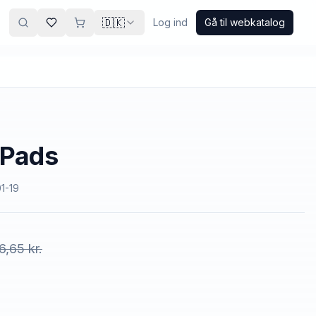
🇩🇰
Log ind
Gå til webkatalog
 Pads
01-19
6,65 kr.