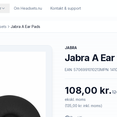
r
Om Headsets.nu
Kontakt & support
sets
Jabra A Ear Pads
JABRA
Jabra A Ear
EAN:
5706991010213
MPN:
141
108,00 kr.
12
ekskl. moms
(
135,00 kr.
inkl. moms)