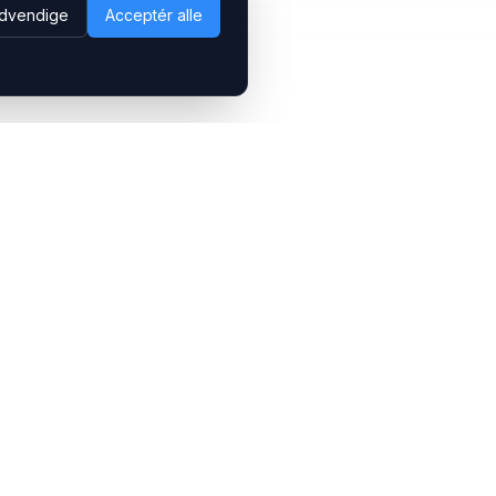
dvendige
Acceptér alle
Følg os
LinkedIn