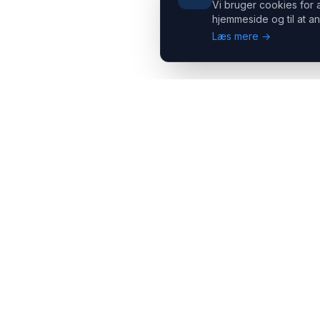
Vi bruger cookies for 
hjemmeside og til at an
Læs mere →
Headsets.nu ApS
Med over 20 års erfaring inden for professionelle
kommunikations- & special løsninger til B2B er vi en af de
største leverandører på markedet
Hovedkontor
Salgsafdeling
Gammel Klausdalsbrovej 493,
Strevelinsvej 20, 7000
2730 Herlev
Fredericia
+45 70 27 80 27
+45 70 27 80 27
kontakt@headsets.nu
salg@headsets.nu
CVR: 39774984