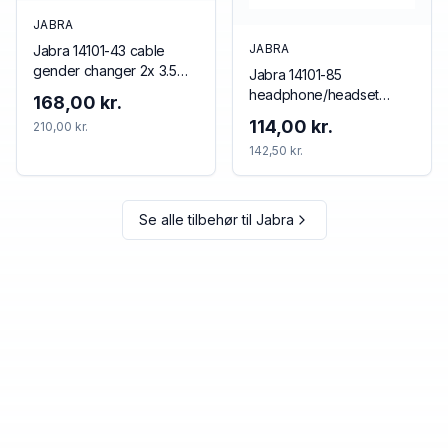
JABRA
JABRA
Jabra 14101-43 cable
gender changer 2x 3.5
Jabra 14101-85
mm 3.5 mm Black
headphone/headset
168,00 kr.
accessory Cushion/ring
114,00 kr.
210,00 kr.
set
142,50 kr.
Se alle tilbehør til
Jabra