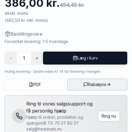
386,00 kr.
454,45 kr.
ekskl. moms
(
482,50 kr.
inkl. moms)
Bestillingsvare
Forventet levering: 1-5 hverdage
1
-
+
Læg i kurv
Hurtig levering - bestil inden kl. 14 for levering i morgen
PDF
Rabatpris
Ring til vores salgssupport og
få personlig hjælp
Ring nu
Hjælp til ordrer, produkter og
spørgsmål Tlf. 70 27 80 27
salg@headsets.nu