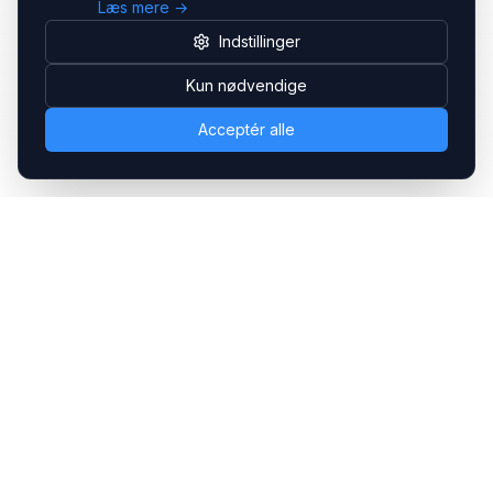
Læs mere →
Indstillinger
Kun nødvendige
Acceptér alle
Headsets.nu ApS
Med over 20 års erfaring inden for professionelle
kommunikations- & special løsninger til B2B er vi en af de
største leverandører på markedet
Hovedkontor
Gammel Klausdalsbrovej 493, 2730 Herlev
+45 70 27 80 27
kontakt@headsets.nu