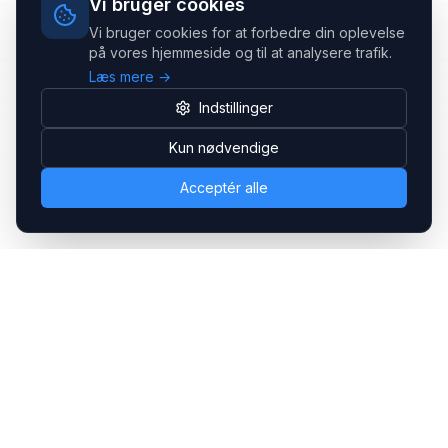
Vi bruger cookies
Vi bruger cookies for at forbedre din oplevelse
på vores hjemmeside og til at analysere trafik.
Læs mere →
Indstillinger
Kun nødvendige
Acceptér alle
Headsets.nu ApS
Med over 20 års erfaring inden for professionelle
kommunikations- & special løsninger til B2B er vi en af de
største leverandører på markedet
Hovedkontor