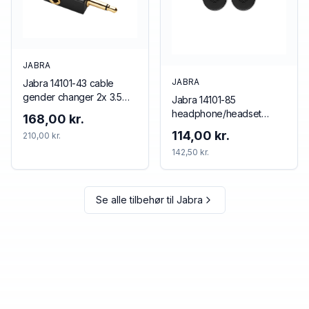
JABRA
JABRA
Jabra 14101-43 cable
gender changer 2x 3.5
Jabra 14101-85
mm 3.5 mm Black
headphone/headset
168,00 kr.
accessory Cushion/ring
114,00 kr.
210,00 kr.
set
142,50 kr.
Se alle tilbehør til
Jabra