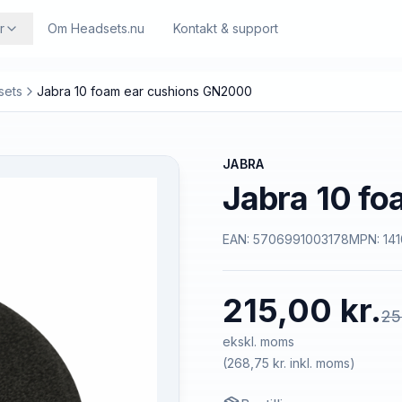
r
Om Headsets.nu
Kontakt & support
sets
Jabra 10 foam ear cushions GN2000
JABRA
Jabra 10 f
EAN:
5706991003178
MPN:
14
215,00 kr.
25
ekskl. moms
(
268,75 kr.
inkl. moms)