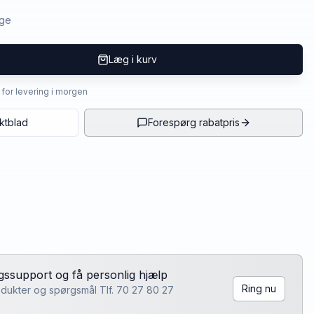
age
Læg i kurv
4 for levering i morgen
ktblad
Forespørg rabatpris
lgssupport og få personlig hjælp
Ring nu
rodukter og spørgsmål Tlf. 70 27 80 27