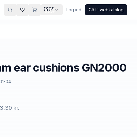
🇩🇰
Log ind
Gå til webkatalog
oam ear cushions GN2000
101-04
3,30 kr.