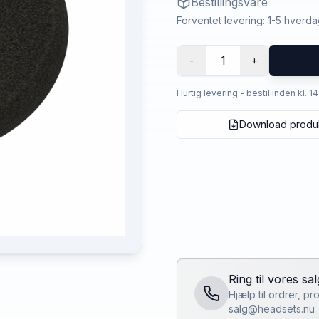
Bestillingsvare
Forventet levering: 1-5 hverd
1
-
+
Hurtig levering - bestil inden kl. 1
Download produ
Ring til vores sa
Hjælp til ordrer, p
salg@headsets.nu