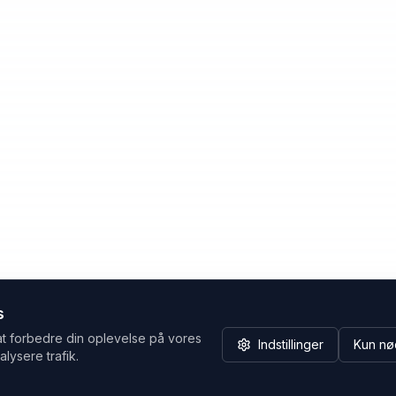
s
at forbedre din oplevelse på vores
Indstillinger
Kun nø
alysere trafik.