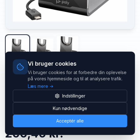
Vi bruger cookies
Vi bruger cookies for at forbedre din oplevelse
HP POLY
på vores hjemmeside og til at analysere trafik.
HP Poly Voyager USB-C Charging
Læs mere →
Stand
Indstillinger
Kun nødvendige
EAN:
0197029632944
MPN:
783R7AA
Acceptér alle
260,40 kr.