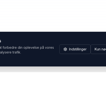
s
at forbedre din oplevelse på vores
Indstillinger
Kun nø
alysere trafik.
Hvorfor Headsets.nu
Support
Bæredygtighed & refurb
>> Gå til legacy webshop
(eshop.headsets.nu)
Logistik & driftssikkerhed