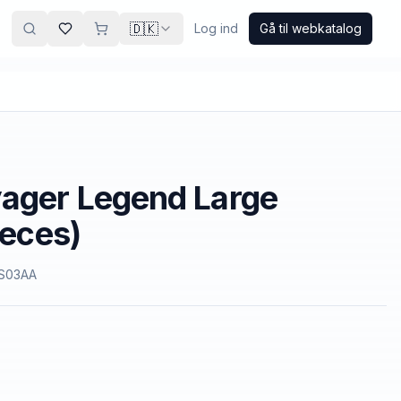
🇩🇰
Log ind
Gå til webkatalog
yager Legend Large
ieces)
S03AA