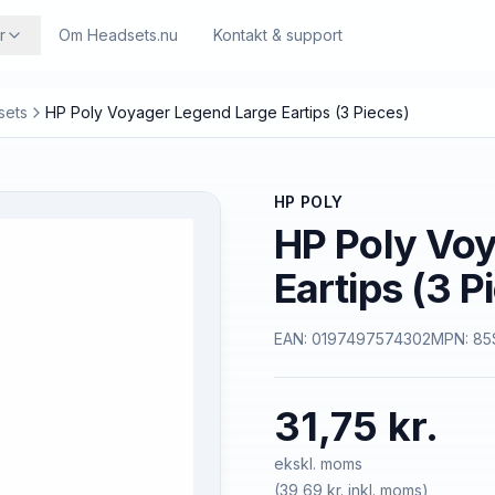
r
Om Headsets.nu
Kontakt & support
sets
HP Poly Voyager Legend Large Eartips (3 Pieces)
HP POLY
HP Poly Vo
Eartips (3 P
EAN:
0197497574302
MPN:
85
31,75 kr.
ekskl. moms
(
39,69 kr.
inkl. moms)