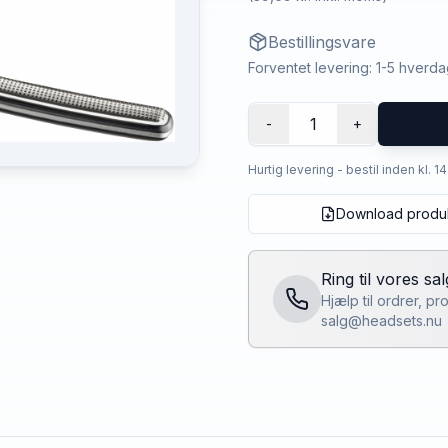
Bestillingsvare
Forventet levering: 1-5 hverd
1
-
+
Hurtig levering - bestil inden kl. 1
Download produ
Ring til vores sa
Hjælp til ordrer, p
salg@headsets.nu