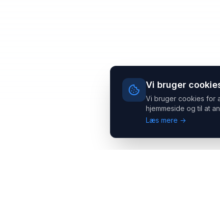
Vi bruger cookie
Vi bruger cookies for 
hjemmeside og til at an
Læs mere →
Headsets.nu ApS
Med over 20 års erfaring inden for professionelle
kommunikations- & special løsninger til B2B er vi en af de