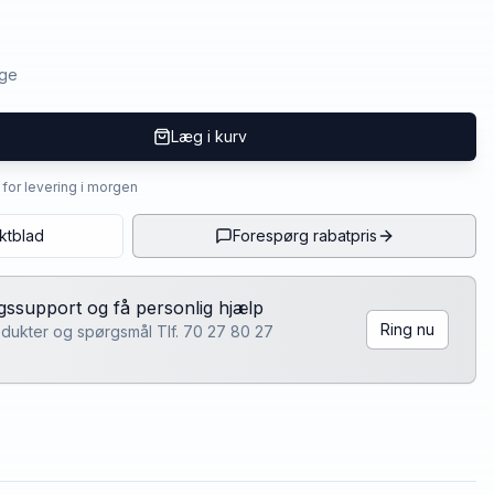
age
Læg i kurv
4 for levering i morgen
ktblad
Forespørg rabatpris
lgssupport og få personlig hjælp
Ring nu
rodukter og spørgsmål Tlf. 70 27 80 27