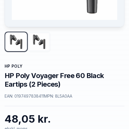
HP POLY
HP Poly Voyager Free 60 Black
Eartips (2 Pieces)
EAN:
0197497838411
MPN:
8L5A0AA
48,05 kr.
ekskl. moms