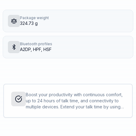
Package weight
324.73 g
Bluetooth profiles
A2DP, HPF, HSF
Boost your productivity with continuous comfort,
up to 24 hours of talk time, and connectivity to
multiple devices. Extend your talk time by using
the desktop charge stand or by using the
headset in the corded USB mode.<sup>[1,2]
</sup>