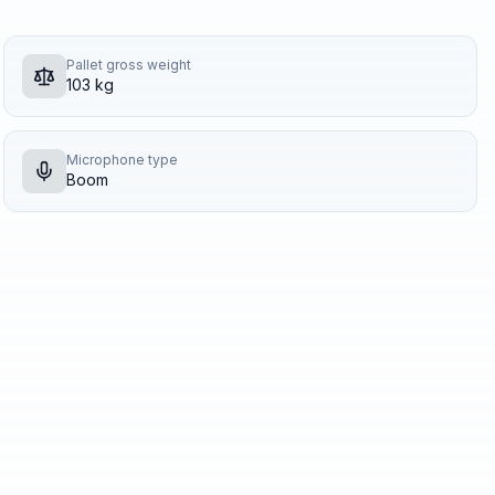
Pallet gross weight
103 kg
Microphone type
Boom