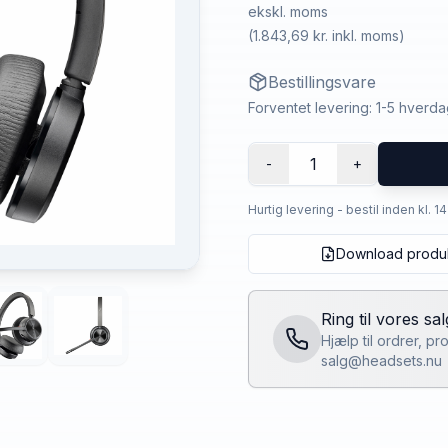
ekskl. moms
(
1.843,69 kr.
inkl. moms)
Bestillingsvare
Forventet levering: 1-5 hverd
1
-
+
Hurtig levering - bestil inden kl. 1
Download produ
Ring til vores sa
Hjælp til ordrer, p
salg@headsets.nu