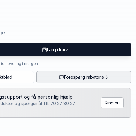
age
Læg i kurv
4 for levering i morgen
ktblad
Forespørg rabatpris
lgssupport og få personlig hjælp
Ring nu
rodukter og spørgsmål Tlf. 70 27 80 27