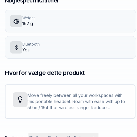
Nøglespecifikationer
Weight
162 g
Bluetooth
Yes
Hvorfor vælge dette produkt
Move freely between all your workspaces with
this portable headset. Roam with ease with up to
50 m / 164 ft of wireless range. Reduce
background noise and control your
conversations with Acoustic Fence technology.