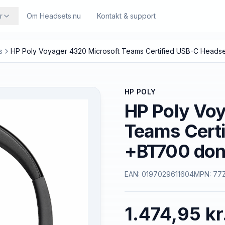
r
Om Headsets.nu
Kontakt & support
s
HP Poly Voyager 4320 Microsoft Teams Certified USB-C Heads
HP POLY
HP Poly Vo
Teams Cert
+BT700 don
EAN:
0197029611604
MPN:
77
1.474,95 kr