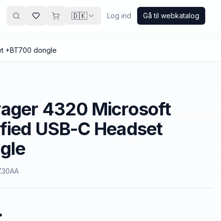
🇩🇰
Log ind
Gå til webkatalog
et +BT700 dongle
yager 4320 Microsoft
ified USB-C Headset
gle
Z30AA
.