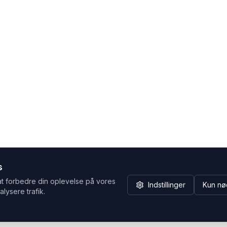
s
at forbedre din oplevelse på vores
Indstillinger
Kun nø
alysere trafik.