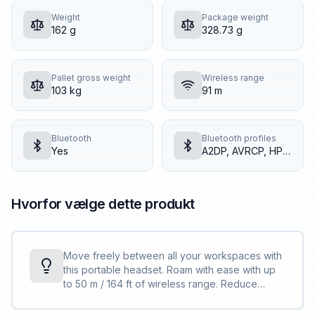
Weight
Package weight
162 g
328.73 g
Pallet gross weight
Wireless range
103 kg
91 m
Bluetooth
Bluetooth profiles
Yes
A2DP, AVRCP, HPF, HSF
Hvorfor vælge dette produkt
Move freely between all your workspaces with
this portable headset. Roam with ease with up
to 50 m / 164 ft of wireless range. Reduce
background noise and control your
conversations with Acoustic Fence technology.