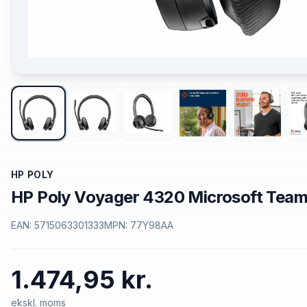
HP POLY
HP Poly Voyager 4320 Microsoft Team
EAN:
5715063301333
MPN:
77Y98AA
1.474,95 kr.
ekskl. moms