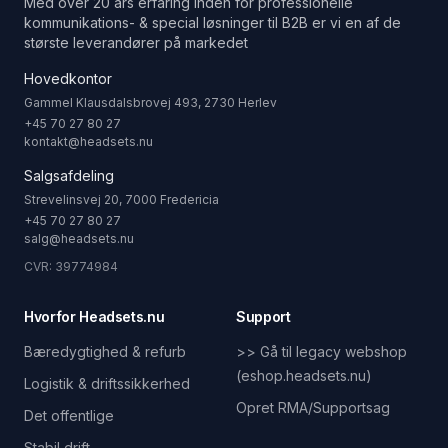
Med over 20 års erfaring inden for professionelle
kommunikations- & special løsninger til B2B er vi en af de
største leverandører på markedet
Hovedkontor
Gammel Klausdalsbrovej 493, 2730 Herlev
+45 70 27 80 27
kontakt@headsets.nu
Salgsafdeling
Strevelinsvej 20, 7000 Fredericia
+45 70 27 80 27
salg@headsets.nu
CVR: 39774984
Hvorfor Headsets.nu
Support
Bæredygtighed & refurb
>> Gå til legacy webshop
(eshop.headsets.nu)
Logistik & driftssikkerhed
Opret RMA/Supportsag
Det offentlige
Stabil drift