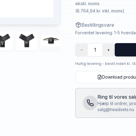
ekskl. moms
(
8.764,94 kr.
inkl. moms)
Bestillingsvare
Forventet levering: 1-5 hverd
1
-
+
Hurtig levering - bestil inden kl. 1
Download produ
Ring til vores sa
Hjælp til ordrer, p
salg@headsets.nu