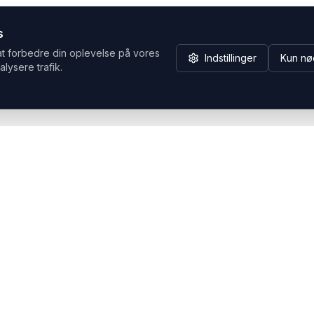
s
at forbedre din oplevelse på vores
Indstillinger
Kun nø
alysere trafik.
Hvorfor Headsets.nu
Support
Bæredygtighed & refurb
>> Gå til legacy webshop
(eshop.headsets.nu)
Logistik & driftssikkerhed
Opret RMA/Supportsag
Det offentlige
Stabil drift