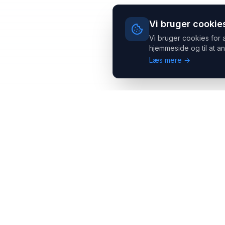
Vi bruger cookie
Vi bruger cookies for 
hjemmeside og til at an
Læs mere →
Headsets.nu ApS
Med over 20 års erfaring inden for professionelle
kommunikations- & special løsninger til B2B er vi en af de
største leverandører på markedet
Hovedkontor
Salgsafdeling
Gammel Klausdalsbrovej 493,
Strevelinsvej 20, 7000
2730 Herlev
Fredericia
+45 70 27 80 27
+45 70 27 80 27