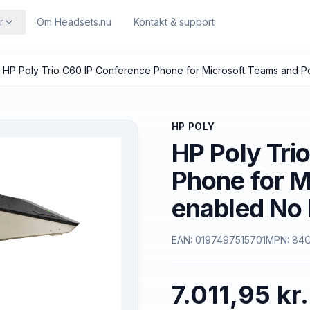
r
Om Headsets.nu
Kontakt & support
HP Poly Trio C60 IP Conference Phone for Microsoft Teams and 
HP POLY
HP Poly Tri
Phone for M
enabled No
EAN:
0197497515701
MPN:
84C
7.011,95 kr.