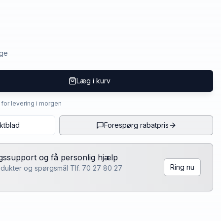
age
Læg i kurv
4 for levering i morgen
ktblad
Forespørg rabatpris
lgssupport og få personlig hjælp
Ring nu
rodukter og spørgsmål Tlf. 70 27 80 27