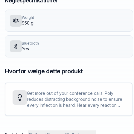
Nøglespecifikationer
Weight
950 g
Bluetooth
Yes
Hvorfor vælge dette produkt
Get more out of your conference calls. Poly
reduces distracting background noise to ensure
every inflection is heard. Hear every reaction
with up to 22 kHz of rich, full sound.