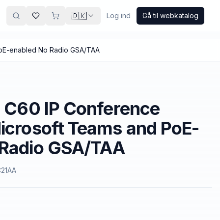
🇩🇰
Log ind
Gå til webkatalog
PoE-enabled No Radio GSA/TAA
o C60 IP Conference
icrosoft Teams and PoE-
 Radio GSA/TAA
21AA