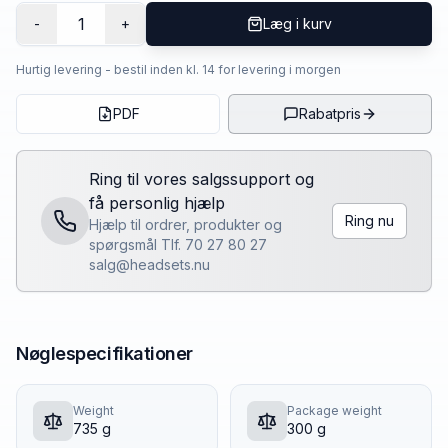
1
-
+
Læg i kurv
Hurtig levering - bestil inden kl. 14 for levering i morgen
PDF
Rabatpris
Ring til vores salgssupport og
få personlig hjælp
Ring nu
Hjælp til ordrer, produkter og
spørgsmål Tlf. 70 27 80 27
salg@headsets.nu
Nøglespecifikationer
Weight
Package weight
735 g
300 g