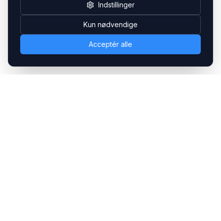
Indstillinger
Kun nødvendige
Acceptér alle
Headsets.nu ApS
Med over 20 års erfaring inden for professionelle
kommunikations- & special løsninger til B2B er vi en af de
største leverandører på markedet
Hovedkontor
Gammel Klausdalsbrovej 493, 2730 Herlev
+45 70 27 80 27
kontakt@headsets.nu
Salgsafdeling