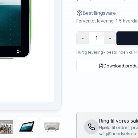
Bestillingsvare
Forventet levering: 1-5 hverd
1
-
+
Hurtig levering - bestil inden kl. 1
Download produ
Ring til vores sa
Hjælp til ordrer, p
salg@headsets.nu