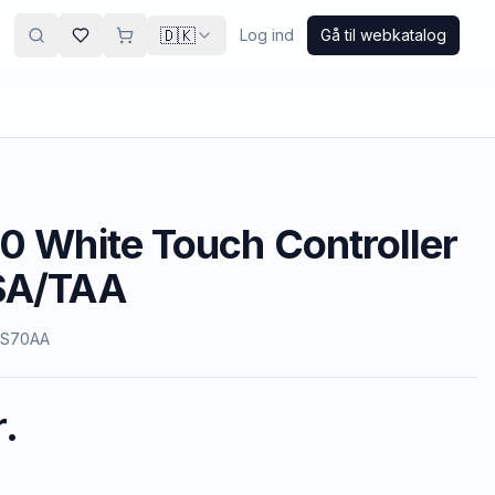
🇩🇰
Log ind
Gå til webkatalog
0 White Touch Controller
SA/TAA
3S70AA
.