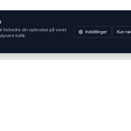
s
at forbedre din oplevelse på vores
Indstillinger
Kun nø
alysere trafik.
Hvorfor Headsets.nu
Support
Bæredygtighed & refurb
>> Gå til legacy webshop
(eshop.headsets.nu)
Logistik & driftssikkerhed
Opret RMA/Supportsag
Det offentlige
Stabil drift