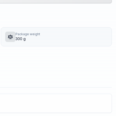
Package weight
300 g