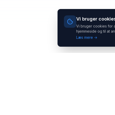
Vi bruger cookie
Vi bruger cookies for 
hjemmeside og til at an
Læs mere →
Headsets.nu ApS
Med over 20 års erfaring inden for professionelle
kommunikations- & special løsninger til B2B er vi en af de
største leverandører på markedet
Hovedkontor
Salgsafdeling
Gammel Klausdalsbrovej 493,
Strevelinsvej 20, 7000
2730 Herlev
Fredericia