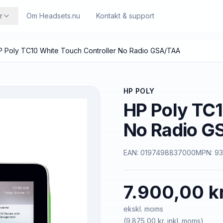
r
Om Headsets.nu
Kontakt & support
P Poly TC10 White Touch Controller No Radio GSA/TAA
HP POLY
HP Poly TC1
No Radio G
EAN:
0197498837000
MPN:
9
7.900,00 kr
ekskl. moms
(
9.875,00 kr.
inkl. moms)