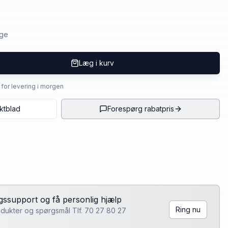
age
Læg i kurv
4 for levering i morgen
ktblad
Forespørg rabatpris
lgssupport og få personlig hjælp
Ring nu
rodukter og spørgsmål Tlf. 70 27 80 27