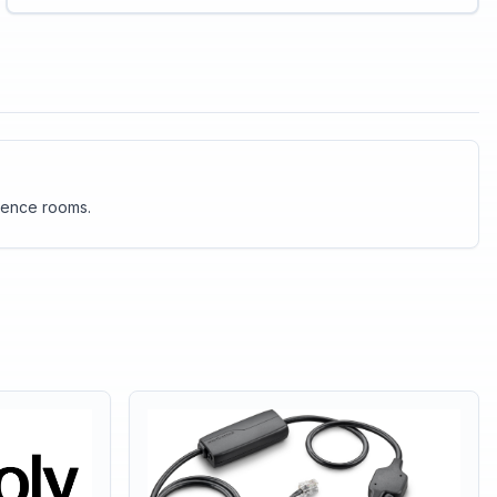
connectivity, it maintains a clean profile.
rence rooms.