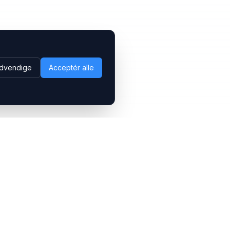
dvendige
Acceptér alle
Følg os
LinkedIn