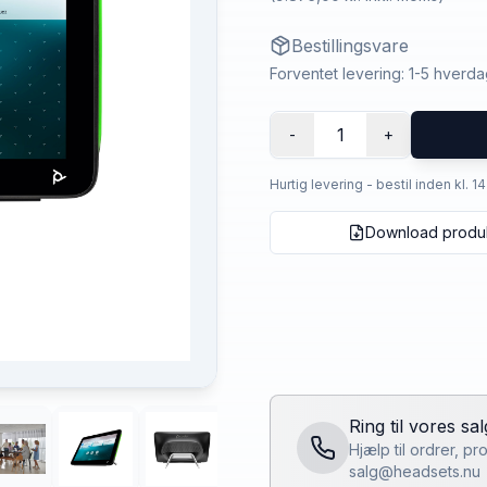
Bestillingsvare
Forventet levering: 1-5 hverd
1
-
+
Hurtig levering - bestil inden kl. 1
Download produ
Ring til vores sa
Hjælp til ordrer, p
salg@headsets.nu