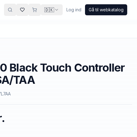
🇩🇰
Log ind
Gå til webkatalog
0 Black Touch Controller
SA/TAA
7L7AA
.