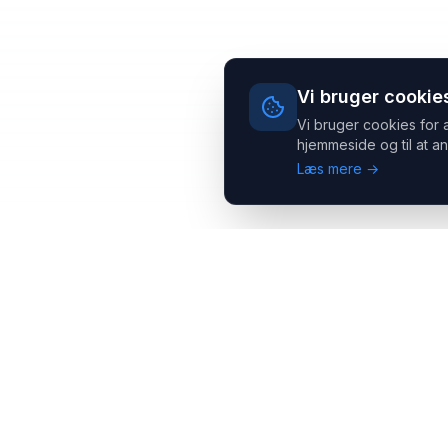
Vi bruger cookie
Vi bruger cookies for 
hjemmeside og til at an
Læs mere →
Headsets.nu ApS
Med over 20 års erfaring inden for professionelle
kommunikations- & special løsninger til B2B er vi en af de
største leverandører på markedet
Hovedkontor
Salgsafdeling
Gammel Klausdalsbrovej 493,
Strevelinsvej 20, 7000