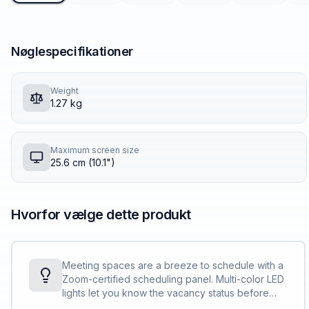
Nøglespecifikationer
Weight
1.27 kg
Maximum screen size
25.6 cm (10.1")
Hvorfor vælge dette produkt
Meeting spaces are a breeze to schedule with a
Zoom-certified scheduling panel. Multi-color LED
lights let you know the vacancy status before
you approach the door. And the touch screen