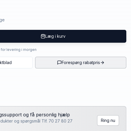
age
Læg i kurv
4 for levering i morgen
ktblad
Forespørg rabatpris
lgssupport og få personlig hjælp
Ring nu
rodukter og spørgsmål Tlf. 70 27 80 27