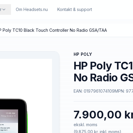
r
Om Headsets.nu
Kontakt & support
P Poly TC10 Black Touch Controller No Radio GSA/TAA
HP POLY
HP Poly TC1
No Radio G
EAN:
0197961074109
MPN:
97
7.900,00 kr
ekskl. moms
(
9.875,00 kr.
inkl. moms)