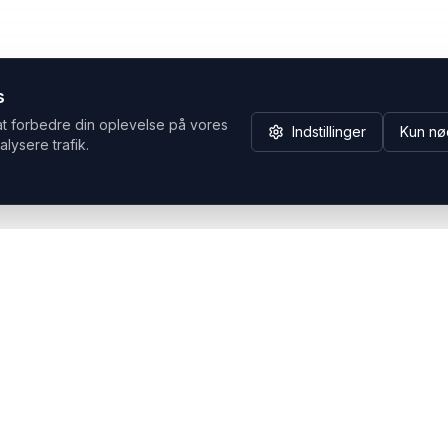
s
at forbedre din oplevelse på vores
Indstillinger
Kun nø
alysere trafik.
Hvorfor Headsets.nu
Support
Bæredygtighed & refurb
>> Gå til legacy webshop
(eshop.headsets.nu)
Logistik & driftssikkerhed
Opret RMA/Supportsag
Det offentlige
Stabil drift