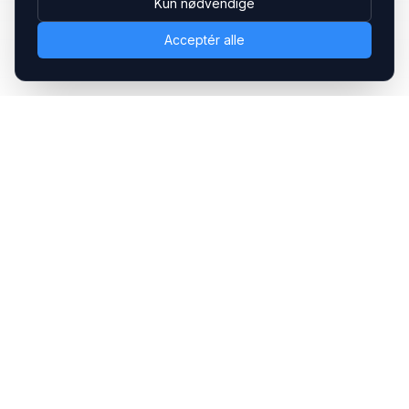
Kun nødvendige
Acceptér alle
Headsets.nu ApS
Med over 20 års erfaring inden for professionelle
kommunikations- & special løsninger til B2B er vi en af de
største leverandører på markedet
Hovedkontor
Gammel Klausdalsbrovej 493, 2730 Herlev
+45 70 27 80 27
kontakt@headsets.nu
Salgsafdeling
Strevelinsvej 20, 7000 Fredericia
+45 70 27 80 27
salg@headsets.nu