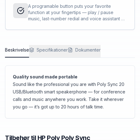
A programable button puts your favorite
function at your fingertips — play / pause
music, last-number redial and voice assistant —
it’s up to you. What’s the status of a call? Know
from a distance with the highly visible light bar.
Beskrivelse
Specifikationer
Dokumenter
Quality sound made portable
Sound like the professional you are with Poly Sync 20
USB/Bluetooth smart speakerphone — for conference
calls and music anywhere you work. Take it wherever
you go — it’s got up to 20 hours of talk time.
Tilbehør til
HP Poly
Poly Sync