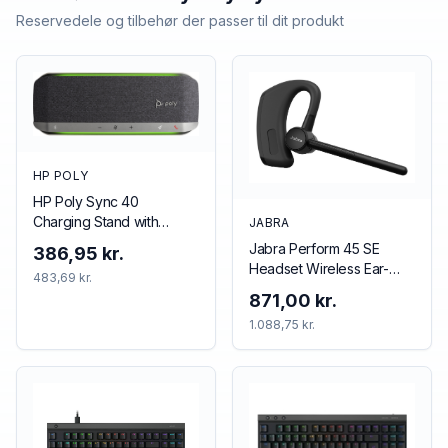
Reservedele og tilbehør der passer til dit produkt
HP POLY
HP Poly Sync 40
Charging Stand with
JABRA
Universal Power Supply
Jabra Perform 45 SE
386,95 kr.
Headset Wireless Ear-
483,69 kr.
hook Business/Everyday
871,00 kr.
USB Type-C Bluetooth
1.088,75 kr.
Black