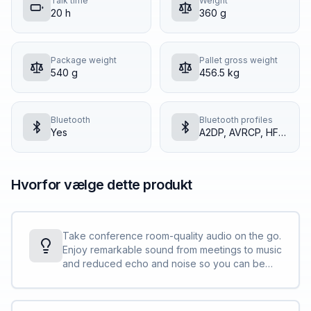
Talk time
Weight
20 h
360 g
Package weight
Pallet gross weight
540 g
456.5 kg
Bluetooth
Bluetooth profiles
Yes
A2DP, AVRCP, HFP, HSP
Hvorfor vælge dette produkt
Take conference room-quality audio on the go.
Enjoy remarkable sound from meetings to music
and reduced echo and noise so you can be
heard clearly.