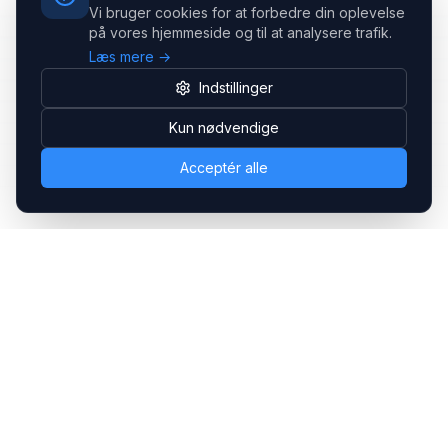
Vi bruger cookies for at forbedre din oplevelse
på vores hjemmeside og til at analysere trafik.
Læs mere →
Indstillinger
Kun nødvendige
Acceptér alle
Headsets.nu ApS
Med over 20 års erfaring inden for professionelle
kommunikations- & special løsninger til B2B er vi en af de
største leverandører på markedet
Hovedkontor
Gammel Klausdalsbrovej 493, 2730 Herlev