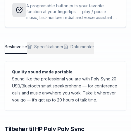
A programable button puts your favorite
function at your fingertips — play / pause
music, last-number redial and voice assistant —
it’s up to you. What’s the status of a call? Know
from a distance with the highly visible light bar.
Beskrivelse
Specifikationer
Dokumenter
Quality sound made portable
Sound like the professional you are with Poly Sync 20
USB/Bluetooth smart speakerphone — for conference
calls and music anywhere you work. Take it wherever
you go — it’s got up to 20 hours of talk time.
Tilbehør til
HP Poly
Poly Sync