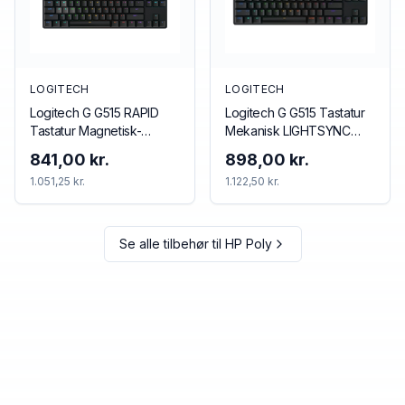
LOGITECH
LOGITECH
Logitech G G515 RAPID
Logitech G G515 Tastatur
Tastatur Magnetisk-
Mekanisk LIGHTSYNC
analog LIGHTSYNC Kablet
Trådløs Kablet
841,00 kr.
898,00 kr.
US International
1.051,25 kr.
1.122,50 kr.
Se alle tilbehør til
HP Poly