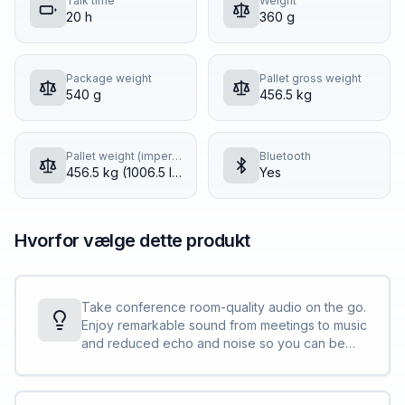
Talk time
Weight
20 h
360 g
Package weight
Pallet gross weight
540 g
456.5 kg
Pallet weight (imperial)
Bluetooth
456.5 kg (1006.5 lbs)
Yes
Hvorfor vælge dette produkt
Take conference room-quality audio on the go.
Enjoy remarkable sound from meetings to music
and reduced echo and noise so you can be
heard clearly.