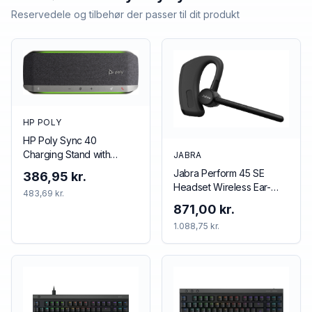
Reservedele og tilbehør der passer til dit produkt
HP POLY
HP Poly Sync 40
Charging Stand with
JABRA
Universal Power Supply
Jabra Perform 45 SE
386,95 kr.
Headset Wireless Ear-
483,69 kr.
hook Business/Everyday
871,00 kr.
USB Type-C Bluetooth
1.088,75 kr.
Black