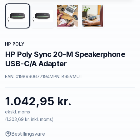
HP POLY
HP Poly Sync 20-M Speakerphone
USB-C/A Adapter
EAN:
0198990677194
MPN:
B95VMUT
1.042,95 kr.
ekskl. moms
(
1.303,69 kr.
inkl. moms)
Bestillingsvare