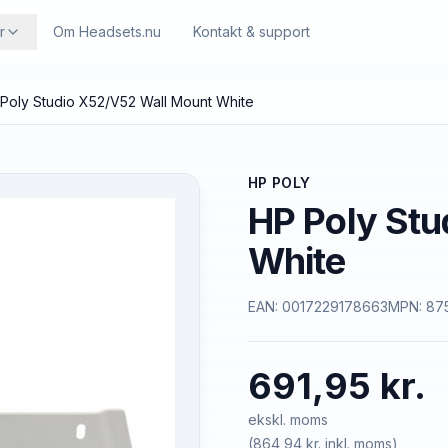
r
Om Headsets.nu
Kontakt & support
Poly Studio X52/V52 Wall Mount White
HP POLY
HP Poly St
White
EAN:
0017229178663
MPN:
87
691,95 kr.
ekskl. moms
(
864,94 kr.
inkl. moms)