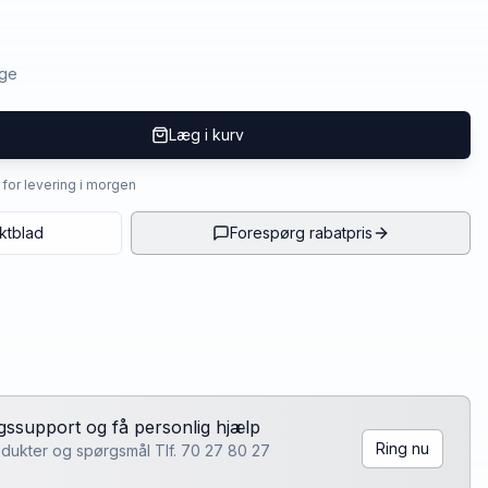
age
Læg i kurv
4 for levering i morgen
ktblad
Forespørg rabatpris
lgssupport og få personlig hjælp
Ring nu
rodukter og spørgsmål Tlf. 70 27 80 27