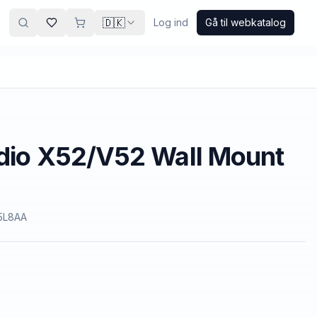
🇩🇰
Log ind
Gå til webkatalog
udio X52/V52 Wall Mount
5L8AA