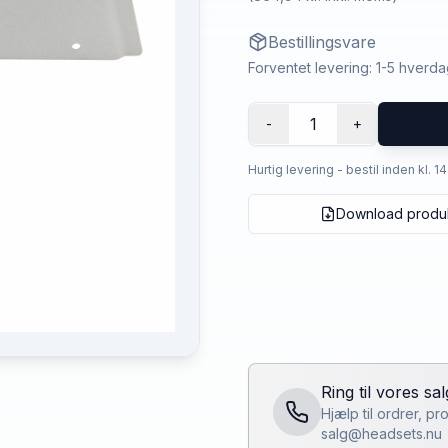
Bestillingsvare
Forventet levering: 1-5 hverd
1
-
+
Hurtig levering - bestil inden kl. 1
Download produ
Ring til vores sa
Hjælp til ordrer, p
salg@headsets.nu