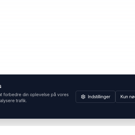
s
at forbedre din oplevelse på vores
Indstillinger
Kun nø
alysere trafik.