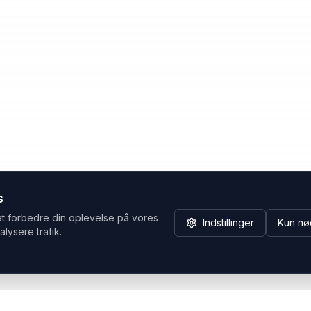
s
at forbedre din oplevelse på vores
Indstillinger
Kun nø
alysere trafik.