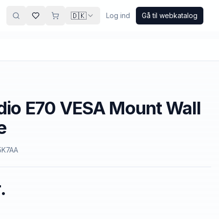
🇩🇰
Log ind
Gå til webkatalog
dio E70 VESA Mount Wall
e
5K7AA
.