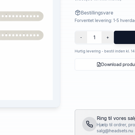
Bestillingsvare
Forventet levering: 1-5 hverd
1
-
+
Hurtig levering - bestil inden kl. 1
Download produ
Ring til vores sa
Hjælp til ordrer, p
salg@headsets.nu