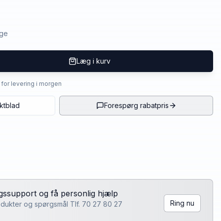
age
Læg i kurv
4 for levering i morgen
ktblad
Forespørg rabatpris
lgssupport og få personlig hjælp
Ring nu
rodukter og spørgsmål Tlf. 70 27 80 27