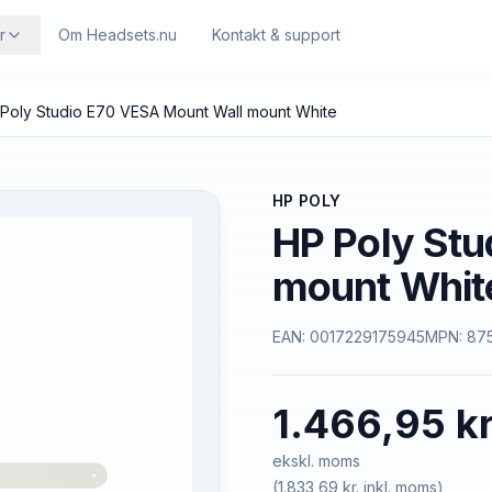
r
Om Headsets.nu
Kontakt & support
Poly Studio E70 VESA Mount Wall mount White
HP POLY
HP Poly Stu
mount Whit
EAN:
0017229175945
MPN:
87
1.466,95 kr
ekskl. moms
(
1.833,69 kr.
inkl. moms)