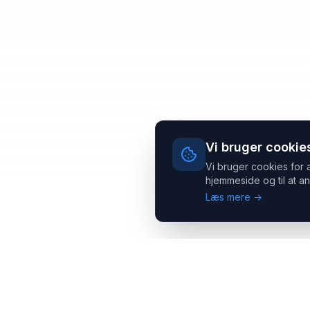
Vi bruger cookie
Vi bruger cookies for 
hjemmeside og til at an
Læs mere →
Headsets.nu ApS