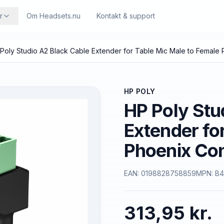
r
Om Headsets.nu
Kontakt & support
Poly Studio A2 Black Cable Extender for Table Mic Male to Female
HP POLY
HP Poly Stu
Extender fo
Phoenix Co
EAN:
0198828758859
MPN:
B4
313,95 kr.