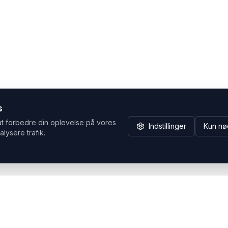
s
at forbedre din oplevelse på vores
Indstillinger
Kun nø
alysere trafik.
Hvorfor Headsets.nu
Support