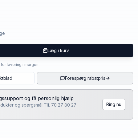
age
Læg i kurv
4 for levering i morgen
ktblad
Forespørg rabatpris
lgssupport og få personlig hjælp
Ring nu
rodukter og spørgsmål Tlf. 70 27 80 27