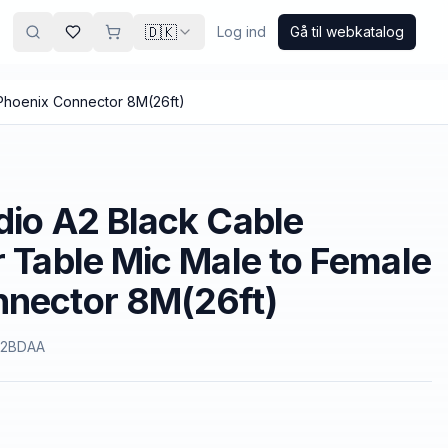
🇩🇰
Log ind
Gå til webkatalog
 Phoenix Connector 8M(26ft)
dio A2 Black Cable
r Table Mic Male to Female
nnector 8M(26ft)
2BDAA