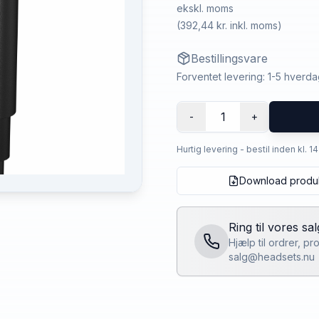
ekskl. moms
(
392,44 kr.
inkl. moms)
Bestillingsvare
Forventet levering: 1-5 hverd
1
-
+
Hurtig levering - bestil inden kl. 1
Download produ
Ring til vores sa
Hjælp til ordrer, p
salg@headsets.nu