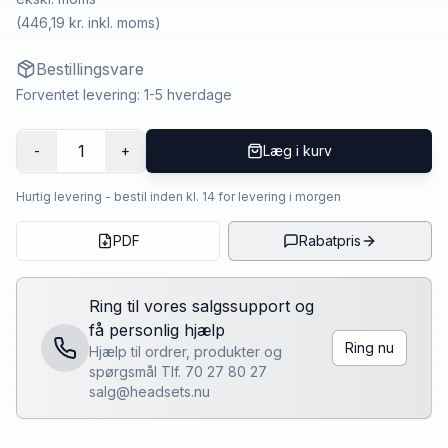
(
446,19 kr.
inkl. moms)
Bestillingsvare
Forventet levering: 1-5 hverdage
1
-
+
Læg i kurv
Hurtig levering - bestil inden kl. 14 for levering i morgen
PDF
Rabatpris
Ring til vores salgssupport og
få personlig hjælp
Ring nu
Hjælp til ordrer, produkter og
spørgsmål Tlf. 70 27 80 27
salg@headsets.nu