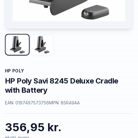
HP POLY
HP Poly Savi 8245 Deluxe Cradle
with Battery
EAN:
0197497573756
MPN:
85R49AA
356,95 kr.
ekskl. moms