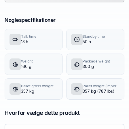
Nøglespecifikationer
Talk time
Standby time
13 h
50 h
Weight
Package weight
160 g
300 g
Pallet gross weight
Pallet weight (imperial)
357 kg
357 kg (787 lbs)
Hvorfor vælge dette produkt