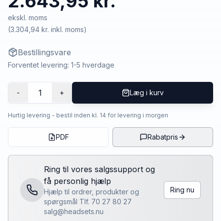
2.643,95 kr.
ekskl. moms
(
3.304,94 kr.
inkl. moms)
Bestillingsvare
Forventet levering: 1-5 hverdage
1
-
+
Læg i kurv
Hurtig levering - bestil inden kl. 14 for levering i morgen
PDF
Rabatpris
Ring til vores salgssupport og
få personlig hjælp
Ring nu
Hjælp til ordrer, produkter og
spørgsmål Tlf. 70 27 80 27
salg@headsets.nu