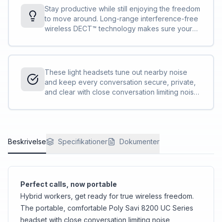
Stay productive while still enjoying the freedom
to move around. Long-range interference-free
wireless DECT™ technology makes sure your
calls are clear, even up to 137 m/450 ft.<sup>
[1]</sup> away from your desk.
These light headsets tune out nearby noise
and keep every conversation secure, private,
and clear with close conversation limiting noise
cancellation. Whether in the office or at home,
the Savi 8200 UC Series keeps you sounding
your best all day.
Beskrivelse
Specifikationer
Dokumenter
Perfect calls, now portable
Hybrid workers, get ready for true wireless freedom.
The portable, comfortable Poly Savi 8200 UC Series
headset with close conversation limiting noise