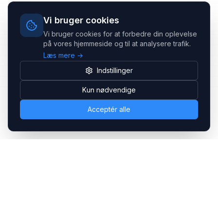
Vi bruger cookies
Vi bruger cookies for at forbedre din oplevelse
på vores hjemmeside og til at analysere trafik.
Læs mere →
Indstillinger
Kun nødvendige
Acceptér alle
Headsets.nu ApS
Med over 20 års erfaring inden for professionelle
kommunikations- & special løsninger til B2B er vi en af de
største leverandører på markedet