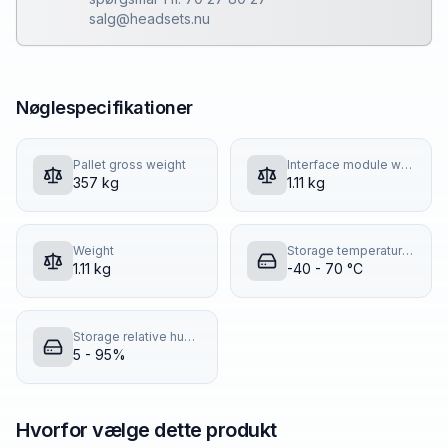
salg@headsets.nu
Nøglespecifikationer
Pallet gross weight
Interface module weight
357 kg
1.11 kg
Weight
Storage temperature (T-T)
1.11 kg
-40 - 70 °C
Storage relative humidity (H-H)
5 - 95%
Hvorfor vælge dette produkt