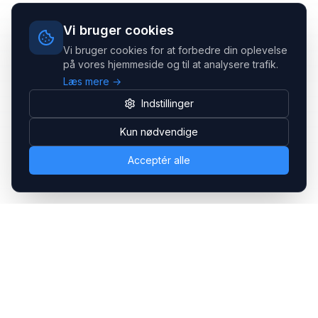
Vi bruger cookies
Vi bruger cookies for at forbedre din oplevelse
på vores hjemmeside og til at analysere trafik.
Læs mere →
Indstillinger
Kun nødvendige
Acceptér alle
Headsets.nu ApS
Med over 20 års erfaring inden for professionelle
kommunikations- & special løsninger til B2B er vi en af de
største leverandører på markedet