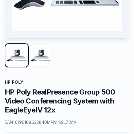
HP POLY
HP Poly RealPresence Group 500
Video Conferencing System with
EagleEyeIV 12x
EAN:
0196188632840
MPN:
89L72AA