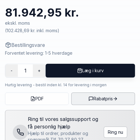
81.942,95 kr.
ekskl. moms
(
102.428,69 kr.
inkl. moms)
Bestillingsvare
Forventet levering: 1-5 hverdage
1
-
+
Læg i kurv
Hurtig levering - bestil inden kl. 14 for levering i morgen
PDF
Rabatpris
Ring til vores salgssupport og
få personlig hjælp
Ring nu
Hjælp til ordrer, produkter og
spørgsmål Tlf. 70 27 80 27