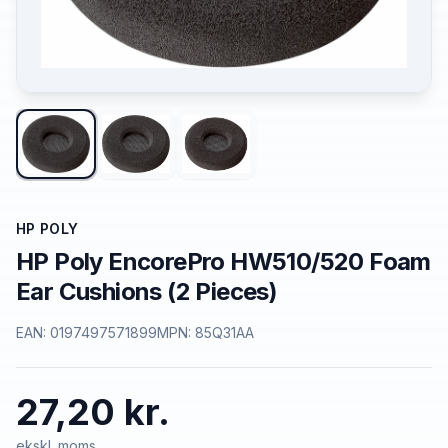
HP POLY
HP Poly EncorePro HW510/520 Foam
Ear Cushions (2 Pieces)
EAN:
0197497571899
MPN:
85Q31AA
27,20 kr.
ekskl. moms