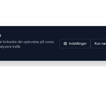
s
at forbedre din oplevelse på vores
Indstillinger
Kun nø
alysere trafik.
Hvorfor Headsets.nu
Support
Bæredygtighed & refurb
>> Gå til legacy webshop
(eshop.headsets.nu)
Logistik & driftssikkerhed
Opret RMA/Supportsag