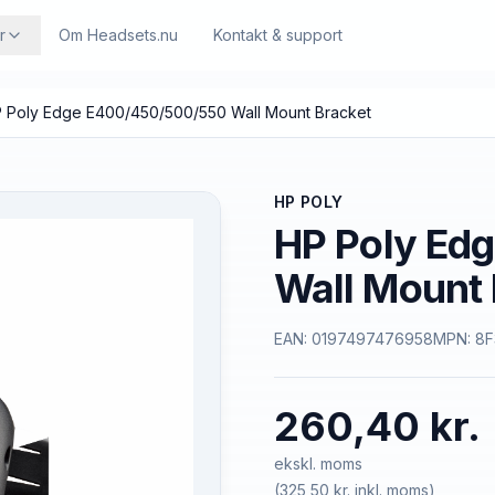
r
Om Headsets.nu
Kontakt & support
 Poly Edge E400/450/500/550 Wall Mount Bracket
HP POLY
HP Poly Ed
Wall Mount 
EAN:
0197497476958
MPN:
8F
260,40 kr.
ekskl. moms
(
325,50 kr.
inkl. moms)