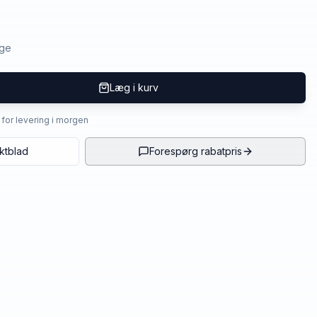
age
Læg i kurv
4 for levering i morgen
ktblad
Forespørg rabatpris