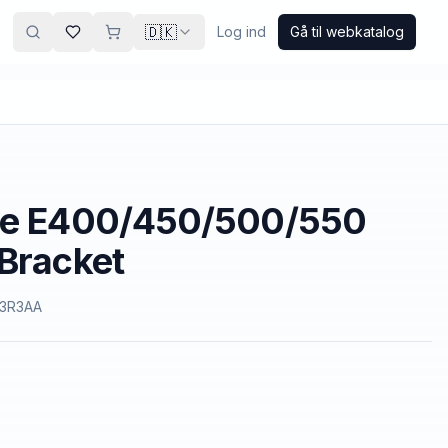
🇩🇰
Log ind
Gå til webkatalog
ge E400/450/500/550
Bracket
3R3AA