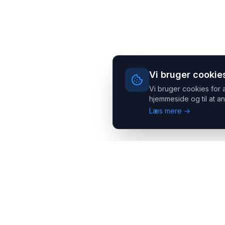
Vi bruger cookie
Vi bruger cookies for 
hjemmeside og til at an
Læs mere →
Headsets.nu ApS
Med over 20 års erfaring inden for professionelle
kommunikations- & special løsninger til B2B er vi en af de
største leverandører på markedet