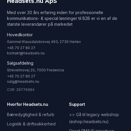
Headsets.nu ApS
Med over 20 års erfaring inden for professionelle
kommunikations- & special løsninger til B2B er vi en af de
største leverandører på markedet
Hovedkontor
Gammel Klausdalsbrovej 493, 2730 Herlev
+45 70 27 80 27
kontakt@headsets.nu
Salgsafdeling
Strevelinsvej 20, 7000 Fredericia
+45 70 27 80 27
salg@headsets.nu
CVR: 39774984
Hvorfor Headsets.nu
Support
Bæredygtighed & refurb
>> Gå til legacy webshop
(eshop.headsets.nu)
Logistik & driftssikkerhed
Opret RMA/Supportsag