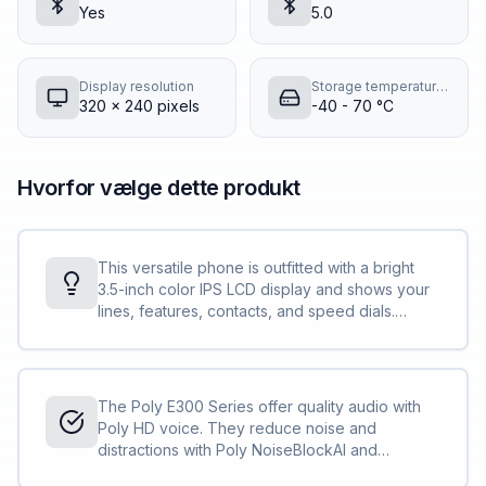
Yes
5.0
Display resolution
Storage temperature (T-T)
320 x 240 pixels
-40 - 70 °C
Hvorfor vælge dette produkt
This versatile phone is outfitted with a bright
3.5-inch color IPS LCD display and shows your
lines, features, contacts, and speed dials.
What’s more, the Poly Edge E300 Series is
designed to handle up to 32 lines to be more
productive.
The Poly E300 Series offer quality audio with
Poly HD voice. They reduce noise and
distractions with Poly NoiseBlockAI and
Acoustic Fence technologies.