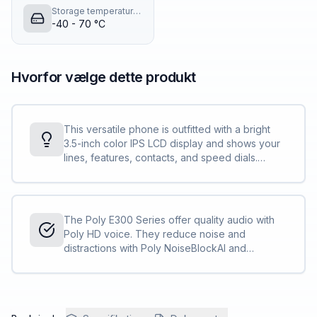
Storage temperature (T-T)
-40 - 70 °C
Hvorfor vælge dette produkt
This versatile phone is outfitted with a bright
3.5-inch color IPS LCD display and shows your
lines, features, contacts, and speed dials.
What’s more, the Poly Edge E300 Series is
designed to handle up to 32 lines to be more
productive.
The Poly E300 Series offer quality audio with
Poly HD voice. They reduce noise and
distractions with Poly NoiseBlockAI and
Acoustic Fence technologies.