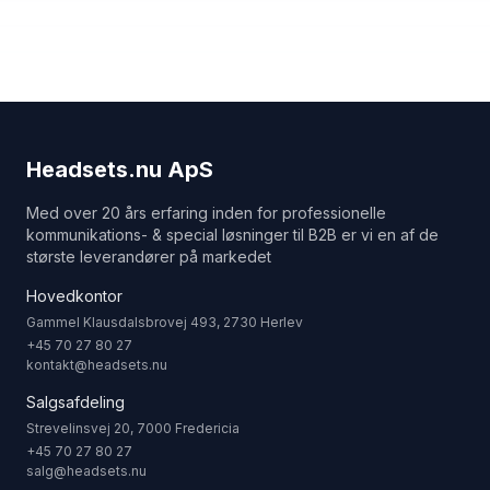
Headsets.nu ApS
Med over 20 års erfaring inden for professionelle
kommunikations- & special løsninger til B2B er vi en af de
største leverandører på markedet
Hovedkontor
Gammel Klausdalsbrovej 493, 2730 Herlev
+45 70 27 80 27
kontakt@headsets.nu
Salgsafdeling
Strevelinsvej 20, 7000 Fredericia
+45 70 27 80 27
salg@headsets.nu