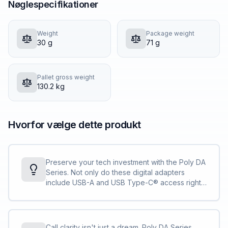
Nøglespecifikationer
Weight
Package weight
30 g
71 g
Pallet gross weight
130.2 kg
Hvorfor vælge dette produkt
Preserve your tech investment with the Poly DA
Series. Not only do these digital adapters
include USB-A and USB Type-C®️ access right
on the cable, they’re also compatible with all
your new and legacy Poly headsets and
accessories <sup>[2]</sup>.
Call clarity isn't just a dream. Poly DA Series