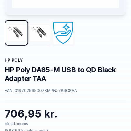
HP POLY
HP Poly DA85-M USB to QD Black
Adapter TAA
EAN:
0197029650078
MPN:
786C8AA
706,95 kr.
ekskl. moms
(
883,69 kr.
inkl. moms)