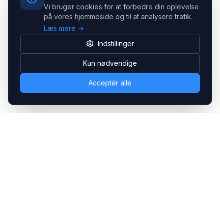
Vi bruger cookies for at forbedre din oplevelse
på vores hjemmeside og til at analysere trafik.
Læs mere →
Indstillinger
Kun nødvendige
Acceptér alle
Headsets.nu ApS
Med over 20 års erfaring inden for professionelle
kommunikations- & special løsninger til B2B er vi en af de
største leverandører på markedet
Hovedkontor
Gammel Klausdalsbrovej 493, 2730 Herlev