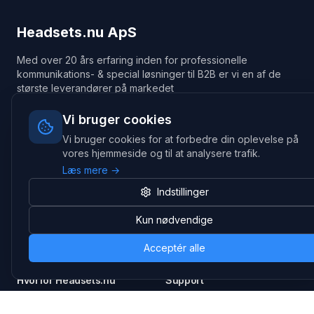
Headsets.nu ApS
Med over 20 års erfaring inden for professionelle
kommunikations- & special løsninger til B2B er vi en af de
største leverandører på markedet
Hovedkontor
Vi bruger cookies
Gammel Klausdalsbrovej 493, 2730 Herlev
Vi bruger cookies for at forbedre din oplevelse på
+45 70 27 80 27
vores hjemmeside og til at analysere trafik.
kontakt@headsets.nu
Læs mere →
Salgsafdeling
Indstillinger
Strevelinsvej 20, 7000 Fredericia
+45 70 27 80 27
Kun nødvendige
salg@headsets.nu
CVR: 39774984
Acceptér alle
Hvorfor Headsets.nu
Support
Bæredygtighed & refurb
>> Gå til legacy webshop