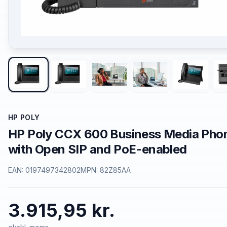
HP POLY
HP Poly CCX 600 Business Media Pho
with Open SIP and PoE-enabled
EAN:
0197497342802
MPN:
82Z85AA
3.915,95 kr.