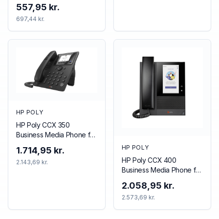
557,95 kr.
697,44 kr.
HP POLY
HP Poly CCX 350
Business Media Phone for
Microsoft Teams and
HP POLY
1.714,95 kr.
PoE-enabled
HP Poly CCX 400
2.143,69 kr.
Business Media Phone for
Microsoft Teams and
2.058,95 kr.
PoE-enabled
2.573,69 kr.