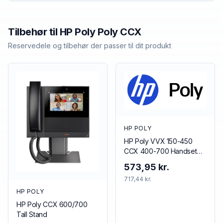
Tilbehør til
HP Poly
Poly CCX
Reservedele og tilbehør der passer til dit produkt
HP POLY
HP Poly VVX 150-450
CCX 400-700 Handset
with Handset Cord (5
573,95 kr.
pieces)
717,44 kr.
HP POLY
HP Poly CCX 600/700
Tall Stand