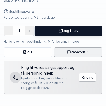
(
6.126,19 kr.
inkl. moms)
Bestillingsvare
Forventet levering: 1-5 hverdage
1
-
+
Læg i kurv
Hurtig levering - bestil inden kl. 14 for levering i morgen
PDF
Rabatpris
Ring til vores salgssupport og
få personlig hjælp
Ring nu
Hjælp til ordrer, produkter og
spørgsmål Tlf. 70 27 80 27
salg@headsets.nu