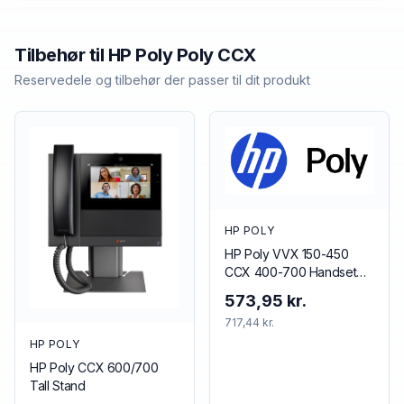
Tilbehør til
HP Poly
Poly CCX
Reservedele og tilbehør der passer til dit produkt
HP POLY
HP Poly VVX 150-450
CCX 400-700 Handset
with Handset Cord (5
573,95 kr.
pieces)
717,44 kr.
HP POLY
HP Poly CCX 600/700
Tall Stand