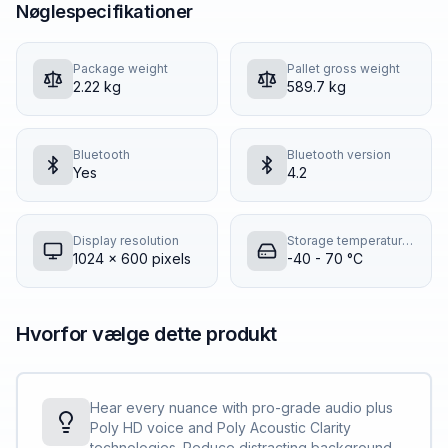
Nøglespecifikationer
Package weight
Pallet gross weight
2.22 kg
589.7 kg
Bluetooth
Bluetooth version
Yes
4.2
Display resolution
Storage temperature (T-T)
1024 x 600 pixels
-40 - 70 °C
Hvorfor vælge dette produkt
Hear every nuance with pro-grade audio plus
Poly HD voice and Poly Acoustic Clarity
technologies. Reduce distracting background