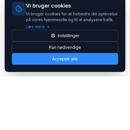
Vi bruger cookies
Vi bruger cookies for at forbedre din oplevelse
på vores hjemmeside og til at analysere trafik.
Læs mere →
Indstillinger
Kun nødvendige
Acceptér alle
Headsets.nu ApS
Med over 20 års erfaring inden for professionelle
kommunikations- & special løsninger til B2B er vi en af de
største leverandører på markedet
Hovedkontor