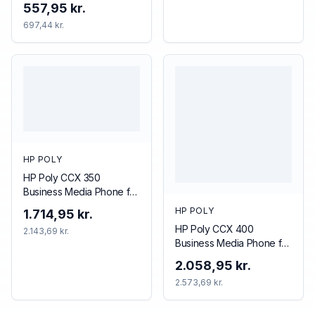
557,95 kr.
697,44 kr.
HP POLY
HP Poly CCX 350
Business Media Phone for
Microsoft Teams and
HP POLY
1.714,95 kr.
PoE-enabled
HP Poly CCX 400
2.143,69 kr.
Business Media Phone for
Microsoft Teams and
2.058,95 kr.
PoE-enabled
2.573,69 kr.