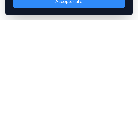
Acceptér alle
Headsets.nu ApS
Med over 20 års erfaring inden for professionelle
kommunikations- & special løsninger til B2B er vi en af de
største leverandører på markedet
Hovedkontor
Gammel Klausdalsbrovej 493, 2730 Herlev
+45 70 27 80 27
kontakt@headsets.nu
Salgsafdeling
Strevelinsvej 20, 7000 Fredericia
+45 70 27 80 27
salg@headsets.nu
CVR: 39774984