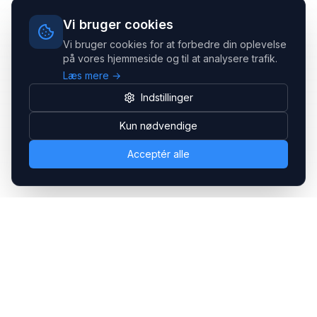
Vi bruger cookies
Vi bruger cookies for at forbedre din oplevelse
på vores hjemmeside og til at analysere trafik.
Læs mere →
Indstillinger
Kun nødvendige
Acceptér alle
Headsets.nu ApS
Med over 20 års erfaring inden for professionelle
kommunikations- & special løsninger til B2B er vi en af de
største leverandører på markedet