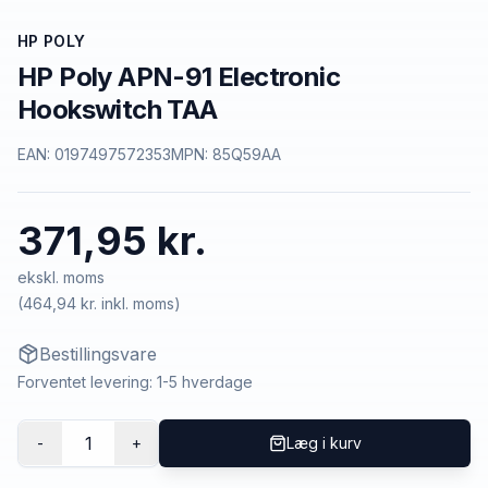
HP POLY
HP Poly APN-91 Electronic
Hookswitch TAA
EAN:
0197497572353
MPN:
85Q59AA
371,95 kr.
ekskl. moms
(
464,94 kr.
inkl. moms)
Bestillingsvare
Forventet levering: 1-5 hverdage
1
-
+
Læg i kurv