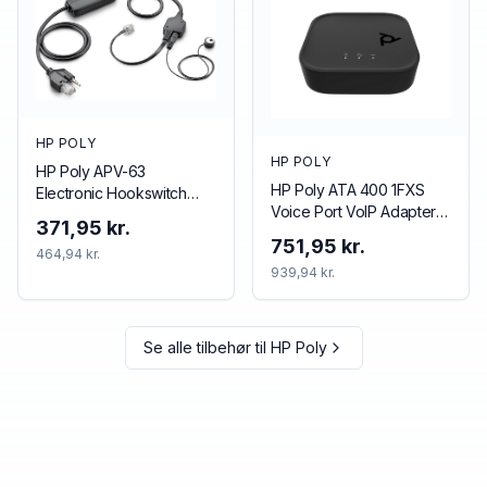
HP POLY
HP POLY
HP Poly APV-63
HP Poly ATA 400 1FXS
Electronic Hookswitch
Voice Port VoIP Adapter
TAA
371,95 kr.
with Open SIP and Power
751,95 kr.
464,94 kr.
Supply
939,94 kr.
Se alle tilbehør til
HP Poly