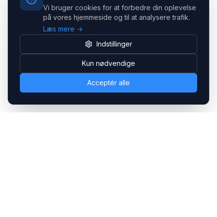
Vi bruger cookies for at forbedre din oplevelse
på vores hjemmeside og til at analysere trafik.
Læs mere →
Indstillinger
Kun nødvendige
Acceptér alle
Headsets.nu ApS
Med over 20 års erfaring inden for professionelle
kommunikations- & special løsninger til B2B er vi en af de
største leverandører på markedet
Hovedkontor
Gammel Klausdalsbrovej 493, 2730 Herlev