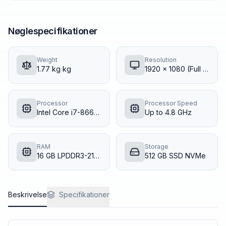
Nøglespecifikationer
Weight
Resolution
1.77 kg
kg
1920 x 1080 (Full HD)
Processor
Processor Speed
Intel Core i7-8665U
Up to 4.8 GHz
RAM
Storage
16 GB LPDDR3-2133
512 GB SSD NVMe
Beskrivelse
Specifikationer