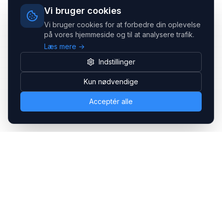
Vi bruger cookies
Vi bruger cookies for at forbedre din oplevelse
på vores hjemmeside og til at analysere trafik.
Læs mere →
Indstillinger
Kun nødvendige
Acceptér alle
Headsets.nu ApS
Med over 20 års erfaring inden for professionelle
kommunikations- & special løsninger til B2B er vi en af de
største leverandører på markedet
Hovedkontor