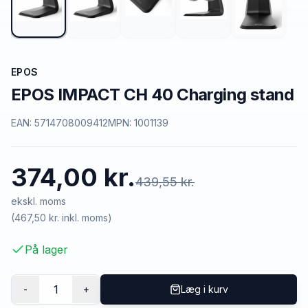
EPOS
EPOS IMPACT CH 40 Charging stand
EAN:
5714708009412
MPN:
1001139
374,00 kr.
439,55 kr.
ekskl. moms
(
467,50 kr.
inkl. moms)
På lager
1
-
+
Læg i kurv