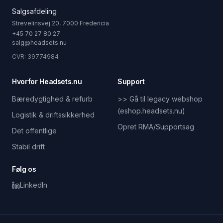
Salgsafdeling
Strevelinsvej 20, 7000 Fredericia
+45 70 27 80 27
salg@headsets.nu
CVR: 39774984
Hvorfor Headsets.nu
Support
Bæredygtighed & refurb
>> Gå til legacy webshop
(eshop.headsets.nu)
Logistik & driftssikkerhed
Opret RMA/Supportsag
Det offentlige
Stabil drift
Følg os
LinkedIn