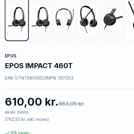
EPOS
EPOS IMPACT 460T
EAN:
5714708010623
MPN:
1001253
610,00 kr.
663,05 kr.
ekskl. moms
(
762,50 kr.
inkl. moms)
På lager