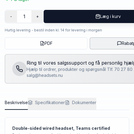
1
-
+
Læg i kurv
Hurtig levering - bestil inden kl. 14 for levering i morgen
PDF
Rabat
Ring til vores salgssupport og få personlig hjæl
Hjælp til ordrer, produkter og spørgsmål Tlf. 70 27 80
salg@headsets.nu
Beskrivelse
Specifikationer
Dokumenter
Double-sided wired headset, Teams certified