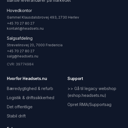
største leverandører på markedet
Hovedkontor
Gammel Klausdalsbrovej 493, 2730 Herlev
+45 70 27 80 27
kontakt@headsets.nu
Salgsafdeling
Strevelinsvej 20, 7000 Fredericia
+45 70 27 80 27
salg@headsets.nu
CVR: 39774984
Hvorfor Headsets.nu
Support
Bæredygtighed & refurb
>> Gå til legacy webshop
(eshop.headsets.nu)
Logistik & driftssikkerhed
Opret RMA/Supportsag
Det offentlige
Stabil drift