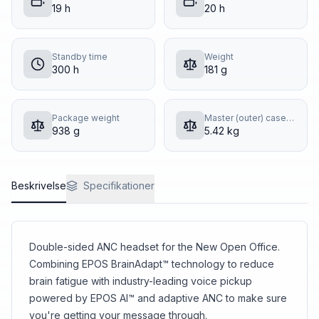
19 h
20 h
Standby time
Weight
300 h
181 g
Package weight
Master (outer) case gross weight
938 g
5.42 kg
Beskrivelse
Specifikationer
Double-sided ANC headset for the New Open Office.
Combining EPOS BrainAdapt™ technology to reduce
brain fatigue with industry-leading voice pickup
powered by EPOS AI™ and adaptive ANC to make sure
you're getting your message through.