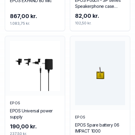
EPOS Pouch - SP series
EPOS EXPAND 80 Mic
Speakerphone case
Black
82,00 kr.
867,00 kr.
102,50 kr.
1.083,75 kr.
EPOS
EPOS Universal power
supply
EPOS
EPOS Spare battery 06
190,00 kr.
IMPACT 1000
237,50 kr.