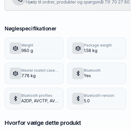
Hjælp til ordrer, produkter og spørgsmål Tlf. 70 27 8
Nøglespecifikationer
Weight
Package weight
980 g
1.58 kg
Master (outer) case gross weight
Bluetooth
7.78 kg
Yes
Bluetooth profiles
Bluetooth version
A2DP, AVCTP, AVDTP, AVRCP, DID, GAVDP, HFP, HSP
5.0
Hvorfor vælge dette produkt