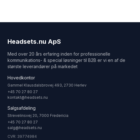
Headsets.nu ApS
Med over 20 års erfaring inden for professionelle
kommunikations- & special løsninger til B2B er vi en af de
største leverandører på markedet
Hovedkontor
Gammel Klausdalsbrovej 493, 2730 Herlev
+45 70 27 80 27
kontakt@headsets.nu
Salgsafdeling
Strevelinsvej 20, 7000 Fredericia
+45 70 27 80 27
salg@headsets.nu
CVR: 39774984