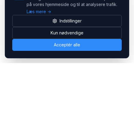
på vores hjemmeside og til at analysere trafik.
Læs mere →
Indstillinger
Kun nødvendige
Acceptér alle
Headsets.nu ApS
Med over 20 års erfaring inden for professionelle
kommunikations- & special løsninger til B2B er vi en af de
største leverandører på markedet
Hovedkontor
Gammel Klausdalsbrovej 493, 2730 Herlev
+45 70 27 80 27