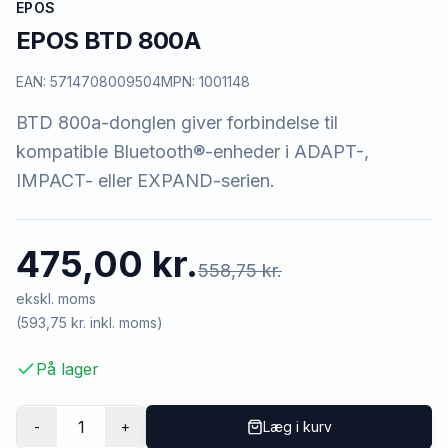
EPOS
EPOS BTD 800A
EAN:
5714708009504
MPN:
1001148
BTD 800a-donglen giver forbindelse til
kompatible Bluetooth®-enheder i ADAPT-,
IMPACT- eller EXPAND-serien.
475,00 kr.
558,75 kr.
ekskl. moms
(
593,75 kr.
inkl. moms)
På lager
1
-
+
Læg i kurv