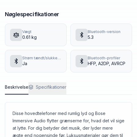
Nøglespecifikationer
Vægt
Bluetooth-version
0.61
kg
5.3
Strøm tændt/slukket, multifunktionsknap, Bluetooth
Bluetooth-profiler
Ja
HFP, A2DP, AVRCP
Beskrivelse
Specifikationer
Disse hovedtelefoner med rumlig lyd og Bose
Immersive Audio flytter grænserne for, hvad det vil sige
at lytte. For dig betyder det musik, der lyder mere
ægte end nogensinde før. Luksusmaterialer gør dem til