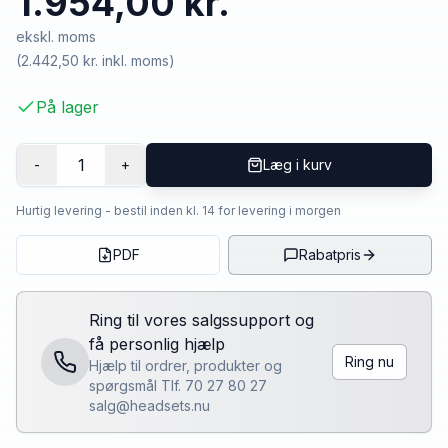
1.954,00 kr.
ekskl. moms
(
2.442,50 kr.
inkl. moms)
På lager
1
-
+
Læg i kurv
Hurtig levering - bestil inden kl. 14 for levering i morgen
PDF
Rabatpris
Ring til vores salgssupport og
få personlig hjælp
Ring nu
Hjælp til ordrer, produkter og
spørgsmål Tlf. 70 27 80 27
salg@headsets.nu