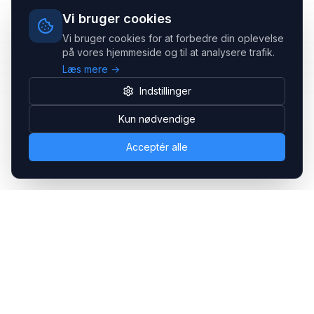
Vi bruger cookies
Vi bruger cookies for at forbedre din oplevelse
på vores hjemmeside og til at analysere trafik.
Læs mere →
Indstillinger
Kun nødvendige
Acceptér alle
Headsets.nu ApS
Med over 20 års erfaring inden for professionelle
kommunikations- & special løsninger til B2B er vi en af de
største leverandører på markedet