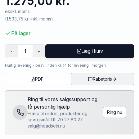
1.275,00 kr.
ekskl. moms
(
1.593,75 kr.
inkl. moms)
På lager
1
-
+
Læg i kurv
Hurtig levering - bestil inden kl. 14 for levering i morgen
PDF
Rabatpris
Ring til vores salgssupport og
få personlig hjælp
Ring nu
Hjælp til ordrer, produkter og
spørgsmål Tlf. 70 27 80 27
salg@headsets.nu