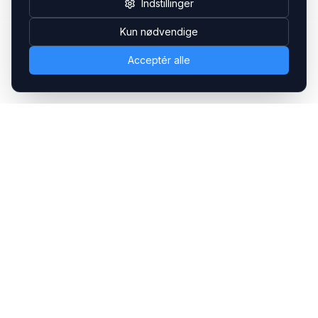
Indstillinger
Kun nødvendige
Acceptér alle
Headsets.nu ApS
Med over 20 års erfaring inden for professionelle
kommunikations- & special løsninger til B2B er vi en af de
største leverandører på markedet
Hovedkontor
Gammel Klausdalsbrovej 493, 2730 Herlev
+45 70 27 80 27
kontakt@headsets.nu
Salgsafdeling
Strevelinsvej 20, 7000 Fredericia