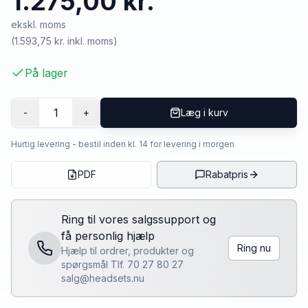
1.275,00 kr.
ekskl. moms
(
1.593,75 kr.
inkl. moms)
På lager
1
-
+
Læg i kurv
Hurtig levering - bestil inden kl. 14 for levering i morgen
PDF
Rabatpris
Ring til vores salgssupport og
få personlig hjælp
Ring nu
Hjælp til ordrer, produkter og
spørgsmål Tlf. 70 27 80 27
salg@headsets.nu