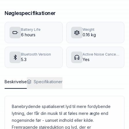
Nøglespecifikationer
Battery Life
Weight
6
hours
0.16
kg
Bluetooth Version
Active Noise Cancellation
5.3
Yes
Beskrivelse
Specifikationer
Banebrydende spatialiseret lyd til mere fordybende
lytning, der får din musik til at føles mere ægte end
nogensinde før - uanset indhold eller kilde.
Fremragende støjreduktion og lyd, der er